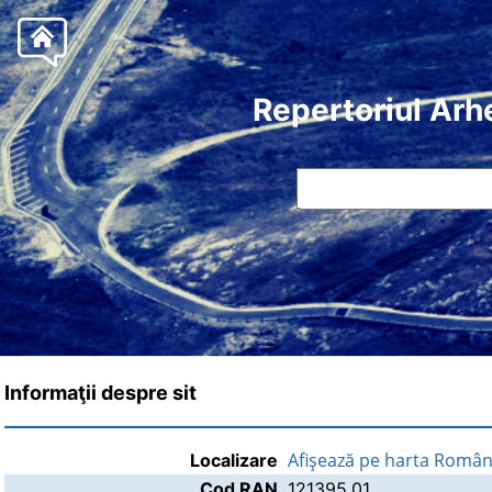
Repertoriul Arh
Informaţii despre sit
Afişează pe harta Român
Localizare
Cod RAN
121395.01