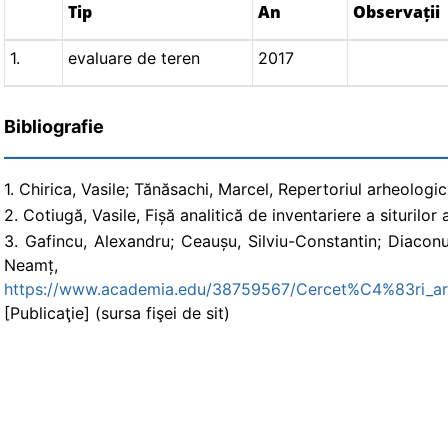
Tip
An
Observații
1.
evaluare de teren
2017
Bibliografie
1. Chirica, Vasile; Tănăsachi, Marcel, Repertoriul arheologic al
2. Cotiugă, Vasile, Fișă analitică de inventariere a siturilo
3. Gafincu, Alexandru; Ceaușu, Silviu-Constantin; Diaconu
Neam
https://www.academia.edu/38759567/Cercet%C4%83ri
[Publicaţie] (sursa fişei de sit)