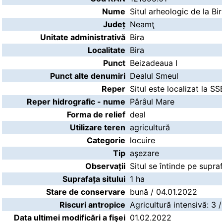
Nume
Situl arheologic de la Bi
Județ
Neamţ
Unitate administrativă
Bira
Localitate
Bira
Punct
Beizadeaua I
Punct alte denumiri
Dealul Smeul
Reper
Situl este localizat la 
Reper hidrografic - nume
Pârâul Mare
Forma de relief
deal
Utilizare teren
agricultură
Categorie
locuire
Tip
aşezare
Observații
Situl se întinde pe supr
Suprafața sitului
1 ha
Stare de conservare
bună / 04.01.2022
Riscuri antropice
Agricultură intensivă: 3 
Data ultimei modificări a fişei
01.02.2022