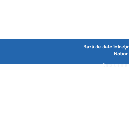
Bază de date întreţi
Națion
Data ultimei