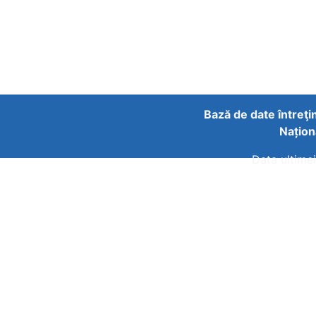
Bază de date întreţi
Națion
Data ultimei