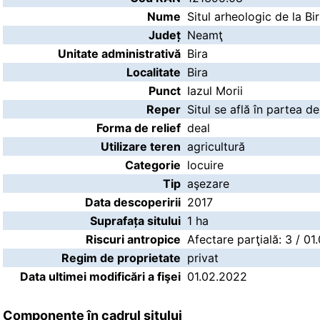
Nume
Situl arheologic de la Bir
Județ
Neamţ
Unitate administrativă
Bira
Localitate
Bira
Punct
Iazul Morii
Reper
Situl se află în partea d
Forma de relief
deal
Utilizare teren
agricultură
Categorie
locuire
Tip
aşezare
Data descoperirii
2017
Suprafața sitului
1 ha
Riscuri antropice
Afectare parţială: 3 / 0
Regim de proprietate
privat
Data ultimei modificări a fişei
01.02.2022
Componente în cadrul sitului