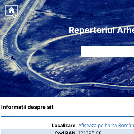
Repertoriul Arh
Informaţii despre sit
Afişează pe harta Român
Localizare
Cod RAN
121395.08