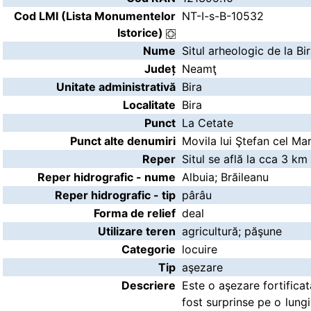
Cod LMI (Lista Monumentelor
NT-I-s-B-10532
Istorice)
Nume
Situl arheologic de la Bi
Județ
Neamţ
Unitate administrativă
Bira
Localitate
Bira
Punct
La Cetate
Punct alte denumiri
Movila lui Ştefan cel Ma
Reper
Situl se află la cca 3 km
Reper hidrografic - nume
Albuia; Brăileanu
Reper hidrografic - tip
pârâu
Forma de relief
deal
Utilizare teren
agricultură; păşune
Categorie
locuire
Tip
aşezare
Descriere
Este o aşezare fortificat
fost surprinse pe o lung