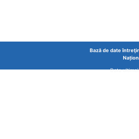
Bază de date întreţi
Națion
Data ultimei