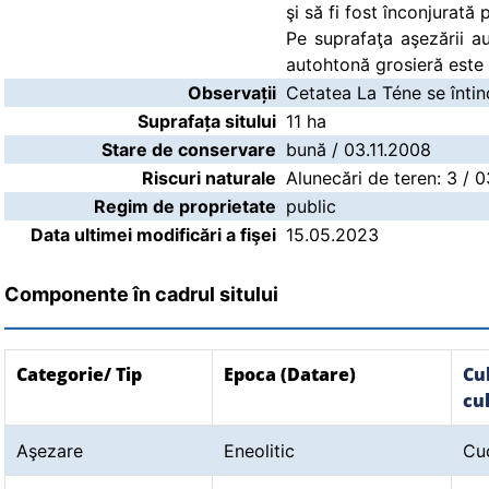
şi să fi fost înconjurată
Pe suprafaţa aşezării a
autohtonă grosieră este 
Observații
Cetatea La Téne se înti
Suprafața sitului
11 ha
Stare de conservare
bună / 03.11.2008
Riscuri naturale
Alunecări de teren: 3 / 
Regim de proprietate
public
Data ultimei modificări a fişei
15.05.2023
Componente în cadrul sitului
Categorie/ Tip
Epoca (Datare)
Cu
cu
Aşezare
Eneolitic
Cu