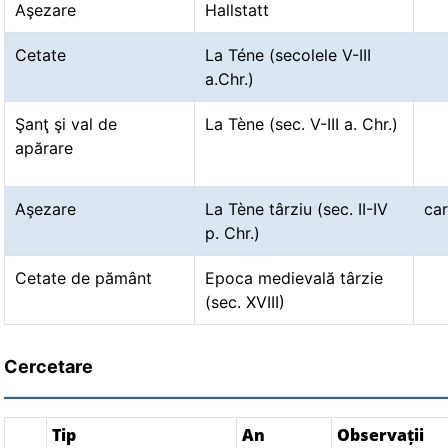
Aşezare
Hallstatt
Cetate
La Téne (secolele V-III
a.Chr.)
Şanţ şi val de
La Tène (sec. V-III a. Chr.)
apărare
Aşezare
La Tène târziu (sec. II-IV
car
p. Chr.)
Cetate de pământ
Epoca medievală târzie
(sec. XVIII)
Cercetare
Tip
An
Observații