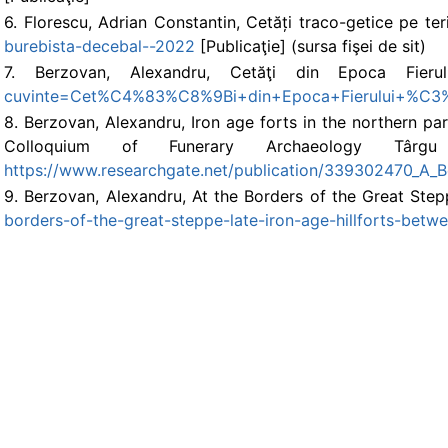
6. Florescu, Adrian Constantin, Cetăți traco-getice pe te
burebista-decebal--2022
[Publicaţie] (sursa fişei de sit)
7. Berzovan, Alexandru, Cetăţi din Epoca Fieru
cuvinte=Cet%C4%83%C8%9Bi+din+Epoca+Fierului+%C3
8. Berzovan, Alexandru, Iron age forts in the northern pa
Colloquium of Funerary Archaeology Târ
https://www.researchgate.net/publication/339302470_A_Be
9. Berzovan, Alexandru, At the Borders of the Great Step
borders-of-the-great-steppe-late-iron-age-hillforts-bet