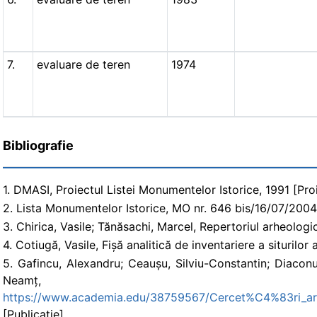
7.
evaluare de teren
1974
Bibliografie
1. DMASI, Proiectul Listei Monumentelor Istorice, 1991 [Proi
2. Lista Monumentelor Istorice, MO nr. 646 bis/16/07/2004, Or
3. Chirica, Vasile; Tănăsachi, Marcel, Repertoriul arheologic a
4. Cotiugă, Vasile, Fișă analitică de inventariere a situril
5. Gafincu, Alexandru; Ceaușu, Silviu-Constantin; Diaconu
Ne
https://www.academia.edu/38759567/Cercet%C4%83ri
[Publicaţie]