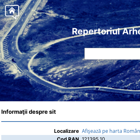
Repertoriul Arh
Informaţii despre sit
Afişează pe harta Român
Localizare
Cod RAN
121395.10