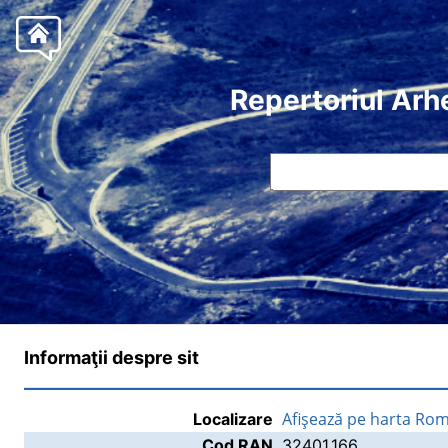
Repertoriul Arh
Informaţii despre sit
Afişează pe harta Rom
Localizare
Cod RAN
32401.166