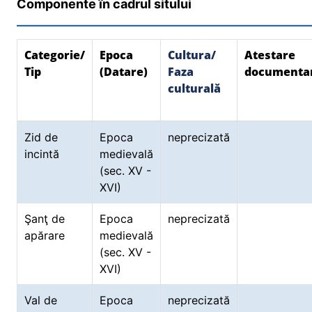
Componente în cadrul sitului
Categorie/
Epoca
Cultura/
Atestare
Tip
(Datare)
Faza
documenta
culturală
Zid de
Epoca
neprecizată
incintă
medievală
(sec. XV -
XVI)
Şanţ de
Epoca
neprecizată
apărare
medievală
(sec. XV -
XVI)
Val de
Epoca
neprecizată