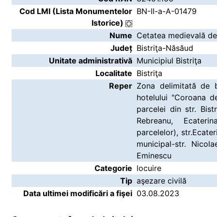
Cod LMI (Lista Monumentelor
BN-II-a-A-01479
Istorice)
Nume
Cetatea medievală de 
Județ
Bistriţa-Năsăud
Unitate administrativă
Municipiul Bistriţa
Localitate
Bistriţa
Reper
Zona delimitată de b
hotelului "Coroana de
parcelei din str. Bistr
Rebreanu, Ecateri
parcelelor), str.Ecate
municipal-str. Nicolae
Eminescu
Categorie
locuire
Tip
aşezare civilă
Data ultimei modificări a fişei
03.08.2023