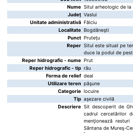
Nume
Situl arheologic de la
Județ
Vaslui
Unitate administrativă
Fălciu
Localitate
Bogdăneşti
Punct
Pruteţu
Reper
Situl este situat pe t
duce la podul de pest
Reper hidrografic - nume
Prut
Reper hidrografic - tip
râu
Forma de relief
deal
Utilizare teren
păşune
Categorie
locuire
Tip
aşezare civilă
Descriere
Sit descoperit de Gh
cadrul cercetărilor
menţionează resturi 
Sântana de Mureş-Cern