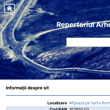
Repertoriul Arh
Informaţii despre sit
Afişează pe harta Rom
Localizare
Cod RAN
163850.02