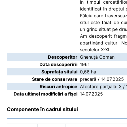
În timpul cercetăril
identificat în dreptul
Fălciu care traverse
situl este tăiat de c
un grind situat pe dre
Am descoperit fragme
aparţinând culturii 
secolelor X-XI.
Descoperitor
Ghenuţă Coman
Data descoperirii
1961
Suprafața sitului
0,66 ha
Stare de conservare
precară / 14.07.2025
Riscuri antropice
Afectare parţială: 3 /
Data ultimei modificări a fişei
14.07.2025
Componente în cadrul sitului