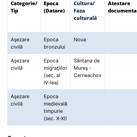
Categorie/
Epoca
Cultura/
Atestare
Tip
(Datare)
Faza
documenta
culturală
Aşezare
Epoca
Noua
civilă
bronzului
Aşezare
Epoca
Sântana de
civilă
migraţiilor
Mureş -
(sec. al
Cerneachov
IV-lea)
Aşezare
Epoca
civilă
medievală
timpurie
(sec. X-XI)