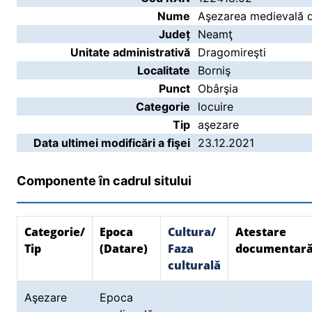
Nume
Aşezarea medievală d
Județ
Neamţ
Unitate administrativă
Dragomireşti
Localitate
Borniş
Punct
Obârşia
Categorie
locuire
Tip
aşezare
Data ultimei modificări a fişei
23.12.2021
Componente în cadrul sitului
Categorie/
Epoca
Cultura/
Atestare
Tip
(Datare)
Faza
documentar
culturală
Aşezare
Epoca