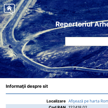
Repertoriul Arh
Informaţii despre sit
Afişează pe harta Ro
Localizare
Cod RAN
122418.02