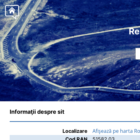
Re
Informaţii despre sit
Afişează pe harta R
Localizare
Cod RAN
51582.03