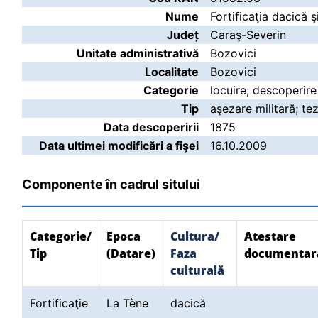
Nume
Fortificaţia dacică 
Județ
Caraş-Severin
Unitate administrativă
Bozovici
Localitate
Bozovici
Categorie
locuire; descoperire
Tip
aşezare militară; te
Data descoperirii
1875
Data ultimei modificări a fişei
16.10.2009
Componente în cadrul sitului
Categorie/
Epoca
Cultura/
Atestare
Tip
(Datare)
Faza
documentar
culturală
Fortificaţie
La Tène
dacică