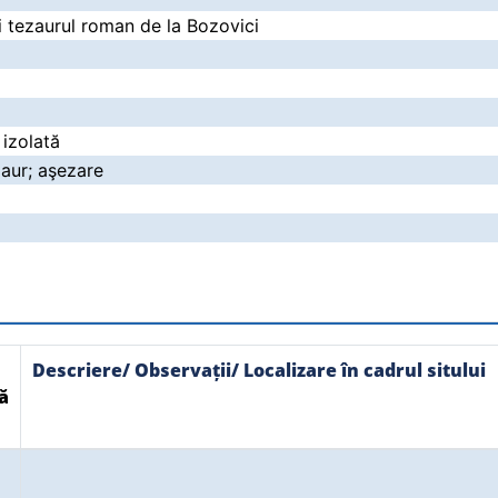
şi tezaurul roman de la Bozovici
 izolată
zaur; aşezare
Descriere/ Observații/ Localizare în cadrul sitului
ă