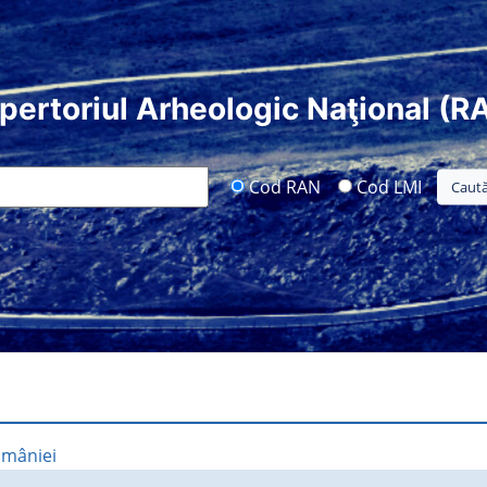
pertoriul Arheologic Naţional (R
Cod RAN
Cod LMI
omâniei