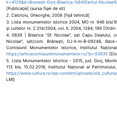
k=4126&d=Branesti-Gorj-Biserica-%84Sfantul-Nicolae%
[Publicaţie] (sursa fişei de sit)
2. Calotoiu, Gheorghe, 2008 [fișă tehnică]
3. Lista monumentelor istorice 2004, MO nr. 646 bis/16/
şi cultelor nr. 2.314/2004, vol. II, 2004, 1284, 199 [Ordi
4. 0839 | Biserica "Sf. Nicolae", sat Capu Dealului, co
Nicolae", sat/com. Brănești, GJ-II-m-B-09248, Back-u
Comisiunii Monumentelor Istorice, Institutul Național
https://arhivacomisiuniimonumentelor.ro/?p=93935
[Doc
5. Lista Monumentelor Istorice - 2015, jud. Gorj, Monito
113 bis, 15.02.2016, Institutul Național al Patrimoiului
https://www.cultura.ro/wp-content/uploads/old_cultura/f
LMI]