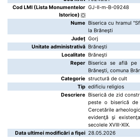
Cod LMI (Lista Monumentelor
GJ-II-m-B-09248
Istorice)
Nume
Biserica cu hramul "Sf
la Brăneşti
Județ
Gorj
Unitate administrativă
Brăneşti
Localitate
Brăneşti
Reper
Biserica se află pe 
Brăneşti, comuna Brăne
Categorie
structură de cult
Tip
edificiu religios
Descriere
Biserică de zid constr
peste o biserică de
Cercetările arheologi
evidenţă şi existen
secolele XVIII-XIX.
Data ultimei modificări a fişei
28.05.2026