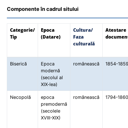
Componente în cadrul sitului
Categorie/
Epoca
Cultura/
Atestare
Tip
(Datare)
Faza
documen
culturală
Biserică
Epoca
românească
1854-185
modernă
(secolul al
XIX-lea)
Necopolă
epoca
românească
1794-186
premodernă
(secolele
XVIII-XIX)