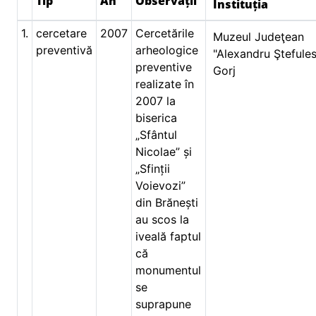
Tip
An
Observații
Instituția
1.
cercetare
2007
Cercetările
Muzeul Judeţean
preventivă
arheologice
"Alexandru Ştefule
preventive
Gorj
realizate în
2007 la
biserica
„Sfântul
Nicolae” și
„Sfinții
Voievozi”
din Brănești
au scos la
iveală faptul
că
monumentul
se
suprapune