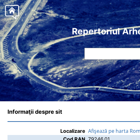
Repertoriul Arh
Informaţii despre sit
Afişează pe harta Rom
Localizare
Cod RAN
79246.01