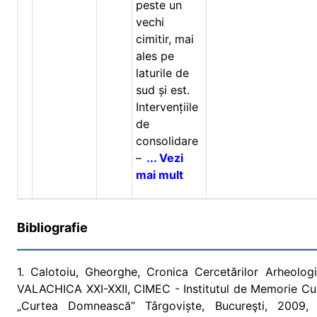
peste un
vechi
cimitir, mai
ales pe
laturile de
sud și est.
Intervențiile
de
consolidare
–
... Vezi
mai mult
Bibliografie
1. Calotoiu, Gheorghe, Cronica Cercetărilor Arheol
VALACHICA XXI-XXII, CIMEC - Institutul de Memorie Cul
„Curtea Domnească” Târgoviște, Bucureşti, 2009