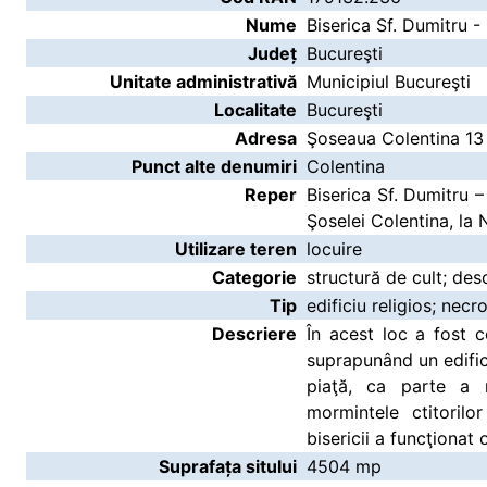
Nume
Biserica Sf. Dumitru -
Județ
Bucureşti
Unitate administrativă
Municipiul Bucureşti
Localitate
Bucureşti
Adresa
Şoseaua Colentina 13
Punct alte denumiri
Colentina
Reper
Biserica Sf. Dumitru –
Şoselei Colentina, la 
Utilizare teren
locuire
Categorie
structură de cult; des
Tip
edificiu religios; necr
Descriere
În acest loc a fost c
suprapunând un edificu
piaţă, ca parte a m
mormintele ctitorilo
bisericii a funcţionat
Suprafața sitului
4504 mp