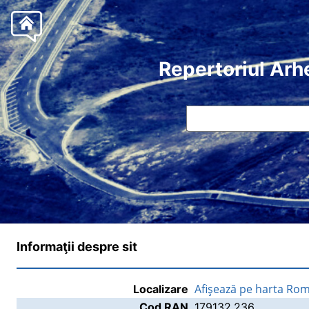
Repertoriul Arh
Informaţii despre sit
Afişează pe harta Rom
Localizare
Cod RAN
179132.236