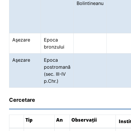
Bolintineanu
Aşezare
Epoca
bronzului
Aşezare
Epoca
postromană
(sec. III-IV
p.Chr.)
Cercetare
Tip
An
Observații
Insti