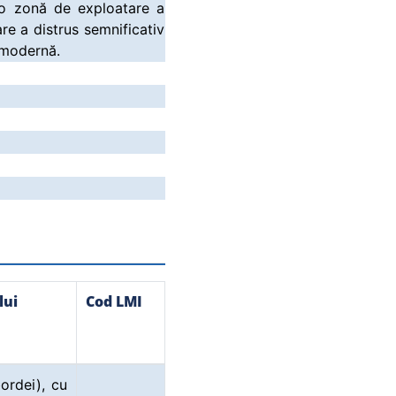
r-o zonă de exploatare a
e a distrus semnificativ
a modernă.
lui
Cod LMI
ordei), cu