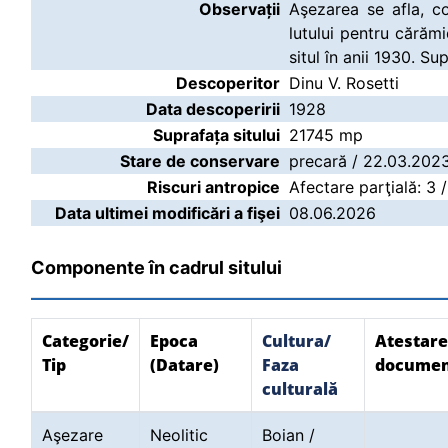
Observații
Aşezarea se afla, co
lutului pentru cărăm
situl în anii 1930. S
Descoperitor
Dinu V. Rosetti
Data descoperirii
1928
Suprafața sitului
21745 mp
Stare de conservare
precară / 22.03.202
Riscuri antropice
Afectare parţială: 3
Data ultimei modificări a fişei
08.06.2026
Componente în cadrul sitului
Categorie/
Epoca
Cultura/
Atestare
Tip
(Datare)
Faza
documen
culturală
Aşezare
Neolitic
Boian /