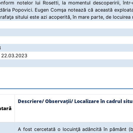
nform notelor lui Rosetti, la momentul descoperirii, înt
idăria Popovici. Eugen Comşa notează că această exploatar
uprafaţa sitului este azi acoperită, în mare parte, de locuire
3
 / 22.03.2023
Descriere/ Observații/ Localizare în cadrul situ
tară
A fost cercetată o locuinţă adâncită în pământ (b