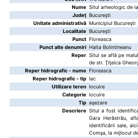
Nume
Situl arheologic de l
Județ
Bucureşti
Unitate administrativă
Municipiul Bucureşti
Localitate
Bucureşti
Punct
Floreasca
Punct alte denumiri
Halta Bolintineanu
Reper
Situl se află pe malu
de str. Ţiţeica Gheor
Reper hidrografic - nume
Floreasca
Reper hidrografic - tip
lac
Utilizare teren
locuire
Categorie
locuire
Tip
aşezare
Descriere
Situl a fost identifi
Gara Herăstrău, afl
identificării sale, 
Comşa, la mijlocul de