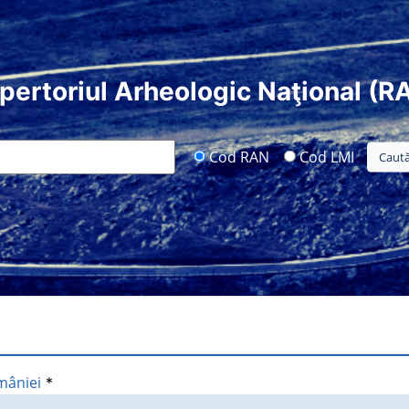
pertoriul Arheologic Naţional (R
Cod RAN
Cod LMI
mâniei
*