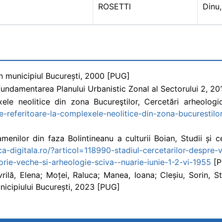
ROSETTI
Dinu,
din municipiul București, 2000 [PUG]
 fundamentarea Planului Urbanistic Zonal al Sectorului 2, 2
le neolitice din zona Bucureştilor, Cercetări arheologic
te-referitoare-la-complexele-neolitice-din-zona-bucurestilo
enilor din faza Bolintineanu a culturii Boian, Studii și c
eca-digitala.ro/?articol=118990-stadiul-cercetarilor-despre-
storie-veche-si-arheologie-sciva--nuarie-iunie-1-2-vi-1955
[P
vrilă, Elena; Moței, Raluca; Manea, Ioana; Cleșiu, Sorin, S
nicipiului București, 2023 [PUG]