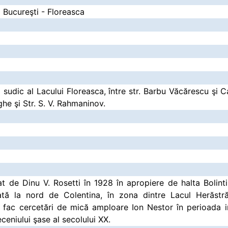
a Bucureşti - Floreasca
l sudic al Lacului Floreasca, între str. Barbu Văcărescu şi 
ghe şi Str. S. V. Rahmaninov.
cat de Dinu V. Rosetti în 1928 în apropiere de halta Bolint
ată la nord de Colentina, în zona dintre Lacul Herăstrău
aici fac cercetări de mică amploare Ion Nestor în perioada 
ceniului şase al secolului XX.