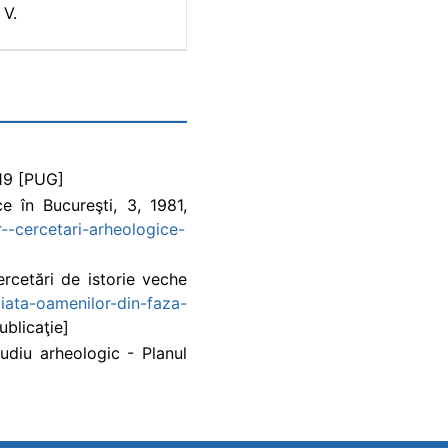
 V.
019 [PUG]
e în Bucureşti, 3, 1981,
r--cercetari-arheologice-
ercetări de istorie veche
viata-oamenilor-din-faza-
ublicaţie]
tudiu arheologic - Planul