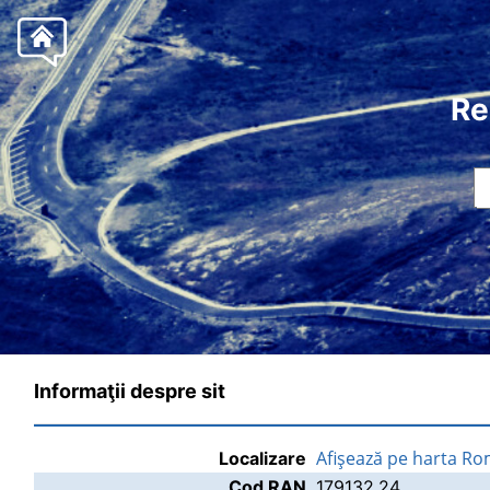
Re
Informaţii despre sit
Afişează pe harta Ro
Localizare
Cod RAN
179132.24