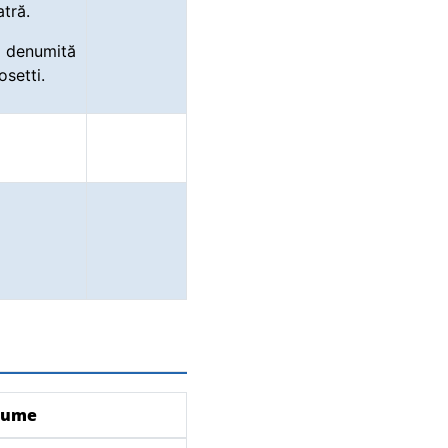
tră.
t denumită
osetti.
nume