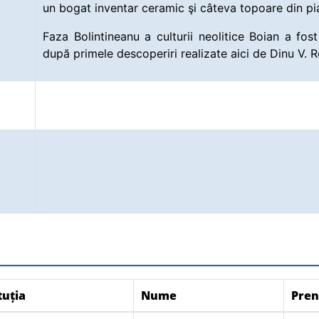
un bogat inventar ceramic şi câteva topoare din pia
Faza Bolintineanu a culturii neolitice Boian a fos
după primele descoperiri realizate aici de Dinu V. R
tuția
Nume
Pre