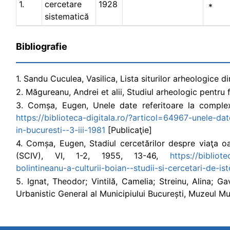
1.
cercetare
1928
*
sistematică
Bibliografie
1. Sandu Cuculea, Vasilica, Lista siturilor arheologice 
2. Măgureanu, Andrei et alii, Studiul arheologic pentru
3. Comșa, Eugen, Unele date referitoare la complexe
https://biblioteca-digitala.ro/?articol=64967-unele-da
in-bucuresti--3-iii-1981
[Publicaţie]
4. Comșa, Eugen, Stadiul cercetărilor despre viaţa oam
(SCIV), VI, 1-2, 1955, 13-46,
https://bibliot
bolintineanu-a-culturii-boian--studii-si-cercetari-de-i
5. Ignat, Theodor; Vintilă, Camelia; Streinu, Alina; Ga
Urbanistic General al Municipiului București, Muzeul Mu