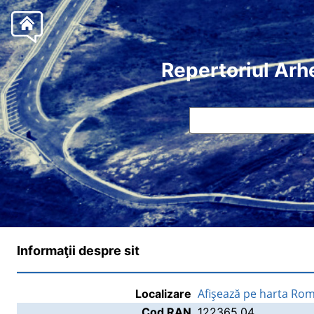
Repertoriul Arh
Informaţii despre sit
Afişează pe harta Rom
Localizare
Cod RAN
122365.04