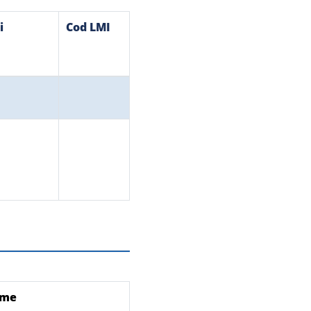
i
Cod LMI
ume