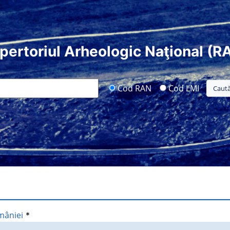
pertoriul Arheologic Naţional (R
Cod RAN
Cod LMI
mâniei
*