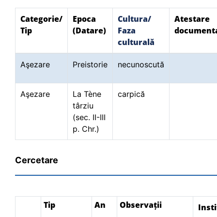
Categorie/
Epoca
Cultura/
Atestare
Tip
(Datare)
Faza
document
culturală
Aşezare
Preistorie
necunoscută
Aşezare
La Tène
carpică
târziu
(sec. II-III
p. Chr.)
Cercetare
Tip
An
Observații
Insti