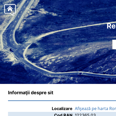
Re
Informaţii despre sit
Afişează pe harta Ro
Localizare
Cod RAN
122365.03