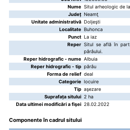
Nume
Situl arheologic de l
Județ
Neamţ
Unitate administrativă
Doljeşti
Localitate
Buhonca
Punct
La iaz
Reper
Situl se află în pa
pârâului.
Reper hidrografic - nume
Albuia
Reper hidrografic - tip
pârâu
Forma de relief
deal
Categorie
locuire
Tip
aşezare
Suprafața sitului
2 ha
Data ultimei modificări a fişei
28.02.2022
Componente în cadrul sitului