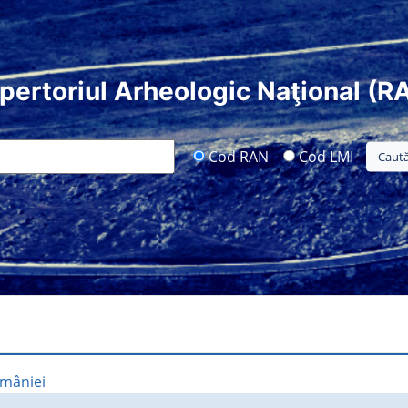
pertoriul Arheologic Naţional (R
Cod RAN
Cod LMI
omâniei