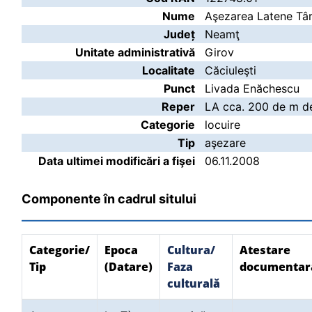
Nume
Aşezarea Latene Târ
Județ
Neamţ
Unitate administrativă
Girov
Localitate
Căciuleşti
Punct
Livada Enăchescu
Reper
LA cca. 200 de m d
Categorie
locuire
Tip
aşezare
Data ultimei modificări a fişei
06.11.2008
Componente în cadrul sitului
Categorie/
Epoca
Cultura/
Atestare
Tip
(Datare)
Faza
documentar
culturală