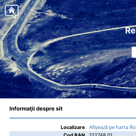
Re
Informaţii despre sit
Afişează pe harta R
Localizare
Cod RAN
122748.01