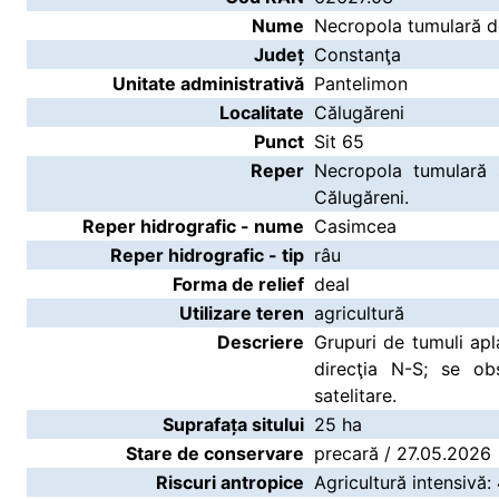
Nume
Necropola tumulară de
Județ
Constanţa
Unitate administrativă
Pantelimon
Localitate
Călugăreni
Punct
Sit 65
Reper
Necropola tumulară 
Călugăreni.
Reper hidrografic - nume
Casimcea
Reper hidrografic - tip
râu
Forma de relief
deal
Utilizare teren
agricultură
Descriere
Grupuri de tumuli apla
direcţia N-S; se ob
satelitare.
Suprafața sitului
25 ha
Stare de conservare
precară / 27.05.2026
Riscuri antropice
Agricultură intensivă: