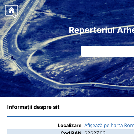
Repertoriul Arh
Informaţii despre sit
Afişează pe harta Rom
Localizare
Cod RAN
62627.03