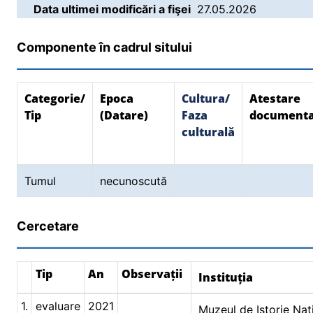
Data ultimei modificări a fişei
27.05.2026
Componente în cadrul sitului
Categorie/
Epoca
Cultura/
Atestare
Tip
(Datare)
Faza
document
culturală
Tumul
necunoscută
Cercetare
Tip
An
Observații
Instituția
1.
evaluare
2021
Muzeul de Istorie Naţ