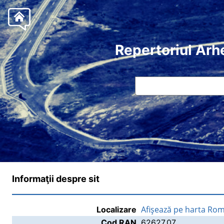
Repertoriul Arh
Informaţii despre sit
Afişează pe harta Rom
Localizare
Cod RAN
62627.07