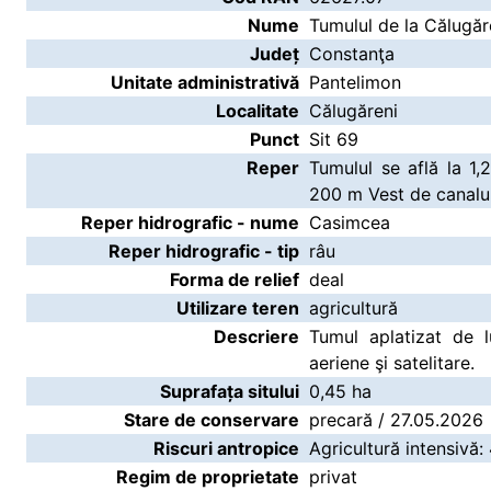
Nume
Tumulul de la Călugăre
Județ
Constanţa
Unitate administrativă
Pantelimon
Localitate
Călugăreni
Punct
Sit 69
Reper
Tumulul se află la 1,
200 m Vest de canalul 
Reper hidrografic - nume
Casimcea
Reper hidrografic - tip
râu
Forma de relief
deal
Utilizare teren
agricultură
Descriere
Tumul aplatizat de lu
aeriene şi satelitare.
Suprafața sitului
0,45 ha
Stare de conservare
precară / 27.05.2026
Riscuri antropice
Agricultură intensivă:
Regim de proprietate
privat