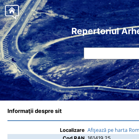
Repertoriul Arh
Informaţii despre sit
Afişează pe harta Rom
Localizare
Cod RAN
161419.25