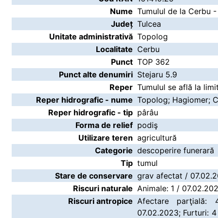
Nume
Tumulul de la Cerbu 
Județ
Tulcea
Unitate administrativă
Topolog
Localitate
Cerbu
Punct
TOP 362
Punct alte denumiri
Stejaru 5.9
Reper
Tumulul se află la li
Reper hidrografic - nume
Topolog; Hagiomer; 
Reper hidrografic - tip
pârâu
Forma de relief
podiş
Utilizare teren
agricultură
Categorie
descoperire funerară
Tip
tumul
Stare de conservare
grav afectat / 07.02.
Riscuri naturale
Animale: 1 / 07.02.20
Riscuri antropice
Afectare parţială:
07.02.2023; Furturi: 4