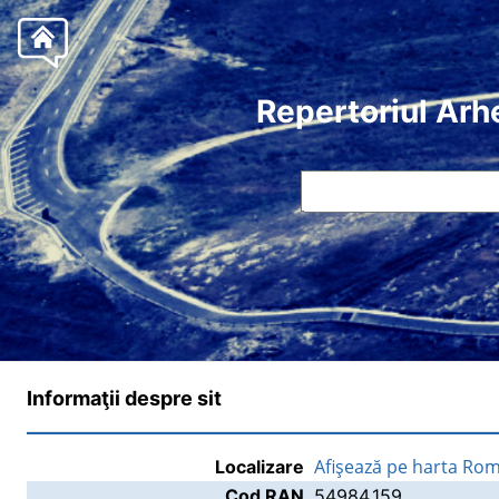
Repertoriul Arh
Informaţii despre sit
Afişează pe harta Rom
Localizare
Cod RAN
54984.159