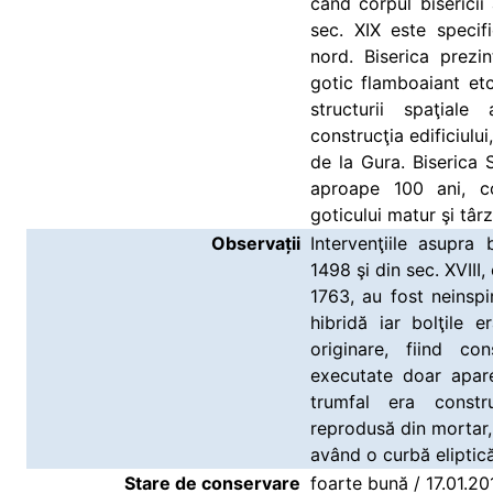
când corpul bisericii
sec. XIX este specif
nord. Biserica prezint
gotic flamboaiant et
structurii spaţiale 
construcţia edificiului
de la Gura. Biserica S
aproape 100 ani, con
goticului matur şi târz
Observații
Intervenţiile asupra b
1498 şi din sec. XVIII
1763, au fost neinspi
hibridă iar bolţile 
originare, fiind co
executate doar apar
trumfal era constr
reprodusă din mortar, 
având o curbă eliptică,
Stare de conservare
foarte bună / 17.01.20