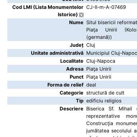
Cod LMI (Lista Monumentelor
CJ-II-m-A-07469
Istorice)
Nume
Situl bisericii reform
Piaţa Unirii (Kolo
(germană))
Județ
Cluj
Unitate administrativă
Municipiul Cluj-Napo
Localitate
Cluj-Napoca
Adresa
Piaţa Unirii
Punct
Piaţa Unirii
Forma de relief
deal
Categorie
structură de cult
Tip
edificiu religios
Descriere
Biserica Sf. Mihail
reprezentative mon
Construcţia monumen
jumătatea secolului a