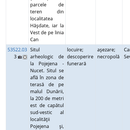
parcele de
teren din
localitatea
Hăşdate, iar la
Vest de pe linia
Can
53522.03
Situl
locuire;
aşezare;
Ca
3
arheologic de
descoperire
necropolă
Se
la Pojejena -
funerară
Nucet. Situl se
află în zona de
terasă de pe
malul Dunării,
la 200 de metri
est de capătul
sud-vestic al
localităţii
Pojejena şi,