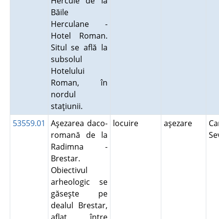
Hercule de la
Băile
Herculane -
Hotel Roman.
Situl se află la
subsolul
Hotelului
Roman, în
nordul
staţiunii.
53559.01
Aşezarea daco-
locuire
aşezare
Ca
romană de la
Se
Radimna -
Brestar.
Obiectivul
arheologic se
găseşte pe
dealul Brestar,
aflat între