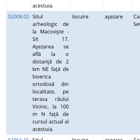
acestuia.
52008.02
Situl
locuire
aşezare
Ca
arheologic de
Se
la Macovişte -
Sit 17.
Aşezarea se
află la o
distanţă de 2
km NE faţă de
biserica
ortodoxă din
localitate, pe
terasa râului
Vicinic, la 100
m N faţă de
cursul actual al
acestuia.