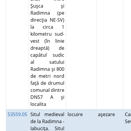
Şuşca şi
Radimna (pe
direcţia NE-SV)
la circa 1
kilometru sud-
vest (în linie
dreaptă) de
capătul sudic
al satului
Radimna şi 800
de metri nord
faţă de drumul
comunal dintre
DN57 A şi
localita
53559.05
Situl medieval
locuire
aşezare
Ca
de la Radimna -
Se
Iabuciţa. Situl