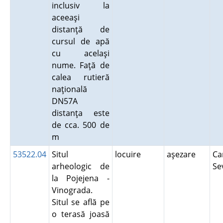
inclusiv la
aceeaşi
distanţă de
cursul de apă
cu acelaşi
nume. Faţă de
calea rutieră
naţională
DN57A
distanţa este
de cca. 500 de
m
53522.04
Situl
locuire
aşezare
Ca
arheologic de
Se
la Pojejena -
Vinograda.
Situl se află pe
o terasă joasă