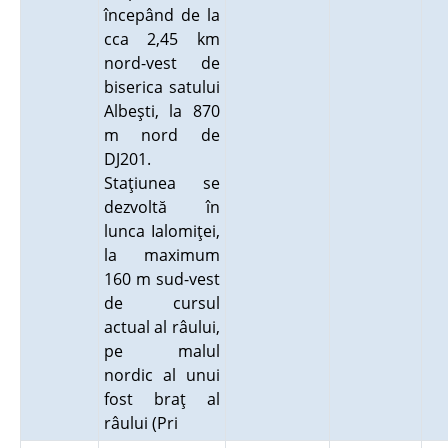
începând de la
cca 2,45 km
nord-vest de
biserica satului
Albeşti, la 870
m nord de
DJ201.
Staţiunea se
dezvoltă în
lunca Ialomiţei,
la maximum
160 m sud-vest
de cursul
actual al râului,
pe malul
nordic al unui
fost braţ al
râului (Pri