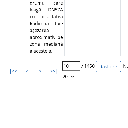
drumul care
leagă DN57A
cu localitatea
Radimna taie
aşezarea
aproximativ pe
zona mediană
a acesteia.
/ 1450
Num
|<<
<
>
>>|