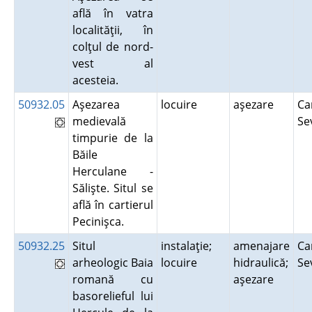
află în vatra
localităţii, în
colţul de nord-
vest al
acesteia.
50932.05
Aşezarea
locuire
aşezare
Ca
medievală
Se
timpurie de la
Băile
Herculane -
Sălişte. Situl se
află în cartierul
Pecinişca.
50932.25
Situl
instalaţie;
amenajare
Ca
arheologic Baia
locuire
hidraulică;
Se
romană cu
aşezare
basorelieful lui