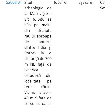
52008.01
Situl
locuire
aşezare
Ca
arheologic de
Se
la Macovişte -
Sit 16. Situl se
află pe malul
din dreapta
râului, aproape
de hotarul
dintre Ilidia şi
Potoc, la o
distanţă de 700
m NE faţă de
biserica
ortodoxă din
localitate, pe
terasa râului
Vicinic, la 30 –
40 m S faţă de
cursul actual al