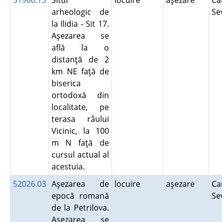
51966.15
Situl
locuire
aşezare
Ca
arheologic de
Se
la Ilidia - Sit 17.
Aşezarea se
află la o
distanţă de 2
km NE faţă de
biserica
ortodoxă din
localitate, pe
terasa râului
Vicinic, la 100
m N faţă de
cursul actual al
acestuia.
52026.03
Aşezarea de
locuire
aşezare
Ca
epocă romană
Se
de la Petrilova.
Aşezarea se