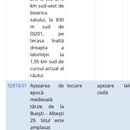
km sud-vest de
biserica
satului, la 830
m sud de
DJ201, pe
terasa înaltă
dreapta a
Ialomiţei la
1,95 km sud de
cursul actual al
râului.
92818.01
Aşezarea de
locuire
aşezare
Ia
epocă
civilă
medievală
târzie de la
Bueşti - Albeşti
29. Situl este
amplasat