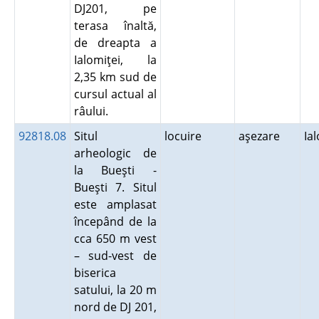
DJ201, pe
terasa înaltă,
de dreapta a
Ialomiţei, la
2,35 km sud de
cursul actual al
râului.
92818.08
Situl
locuire
aşezare
Ia
arheologic de
la Bueşti -
Bueşti 7. Situl
este amplasat
începând de la
cca 650 m vest
– sud-vest de
biserica
satului, la 20 m
nord de DJ 201,