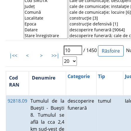
/ 1450
Num
|<<
<
>
>>|
Categorie
Tip
Ju
Cod
Denumire
RAN
92818.09
Tumulul de la
descoperire
tumul
Ia
Bueşti - Bueşti
funerară
8. Tumulul se
află la cca 2,4
km sud-vest de