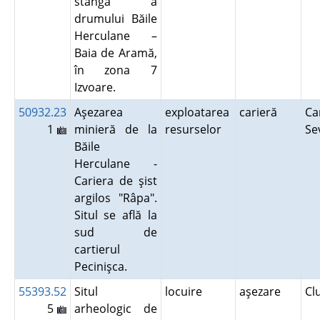
stângă a
drumului Băile
Herculane –
Baia de Aramă,
în zona 7
Izvoare.
50932.23
Aşezarea
exploatarea
carieră
Ca
1
minieră de la
resurselor
Se
Băile
Herculane -
Cariera de şist
argilos "Râpa".
Situl se află la
sud de
cartierul
Pecinişca.
55393.52
Situl
locuire
aşezare
Cl
5
arheologic de