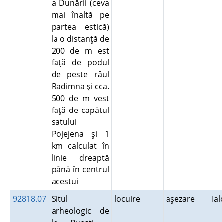
a Dunării (ceva
mai înaltă pe
partea estică)
la o distanţă de
200 de m est
faţă de podul
de peste râul
Radimna şi cca.
500 de m vest
faţă de capătul
satului
Pojejena şi 1
km calculat în
linie dreaptă
până în centrul
acestui
92818.07
Situl
locuire
aşezare
Ia
arheologic de