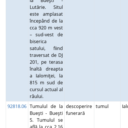
la Bueşti -
Lutărie. Situl
este amplasat
începând de la
cca 920 m vest
– sud-vest de
biserica
satului, fiind
traversat de DJ
201, pe terasa
înaltă dreapta
a Ialomiţei, la
815 m sud de
cursul actual al
râului.
92818.06
Tumulul de la
descoperire
tumul
Ia
Bueşti - Bueşti
funerară
5. Tumulul se
află la cca 2,16