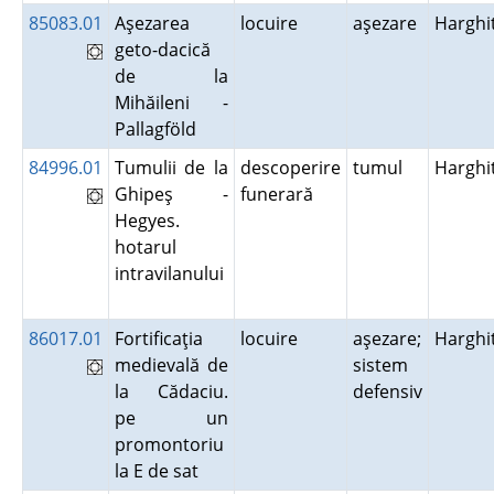
85083.01
Aşezarea
locuire
aşezare
Harghi
geto-dacică
de la
Mihăileni -
Pallagföld
84996.01
Tumulii de la
descoperire
tumul
Harghi
Ghipeş -
funerară
Hegyes.
hotarul
intravilanului
86017.01
Fortificaţia
locuire
aşezare;
Harghi
medievală de
sistem
la Cădaciu.
defensiv
pe un
promontoriu
la E de sat