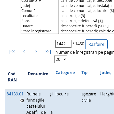
/ 1450
|<<
<
>
>>|
Număr de înregistrări pe pagi
Categorie
Tip
Județ
Cod
Denumire
RAN
84139.01
Ruinele şi
locuire
aşezare
Harghi
fundaţiile
civilă
castelului
Apaffi de la