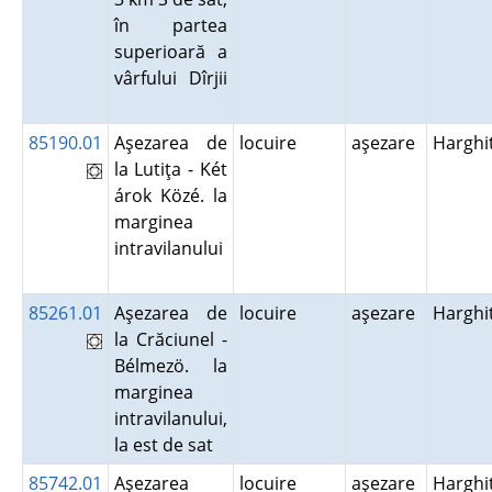
în partea
superioară a
vârfului Dîrjii
85190.01
Aşezarea de
locuire
aşezare
Harghi
la Lutiţa - Két
árok Közé. la
marginea
intravilanului
85261.01
Aşezarea de
locuire
aşezare
Harghi
la Crăciunel -
Bélmezö. la
marginea
intravilanului,
la est de sat
85742.01
Aşezarea
locuire
aşezare
Harghi