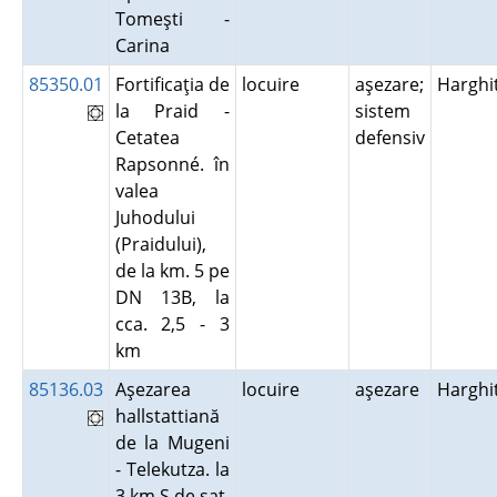
Tomeşti -
Carina
85350.01
Fortificaţia de
locuire
aşezare;
Harghi
la Praid -
sistem
Cetatea
defensiv
Rapsonné. în
valea
Juhodului
(Praidului),
de la km. 5 pe
DN 13B, la
cca. 2,5 - 3
km
85136.03
Aşezarea
locuire
aşezare
Harghi
hallstattiană
de la Mugeni
- Telekutza. la
3 km S de sat,