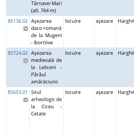
Târnavei Mari
(alt. 764 m)
85136.02
Aşezarea
locuire
aşezare
Harghi
daco-romană
de la Mugeni
- Ibortöve
85724.02
Aşezarea
locuire
aşezare
Harghi
medievală de
la Leliceni -
Pârâul
amărăciunii
85653.01
Situl
locuire
aşezare
Harghi
arheologic de
la Ciceu -
Cetate