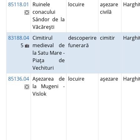
85118.01
Ruinele
locuire
aşezare
Harghi
conacului
civilă
Sándor de la
Văcăreşti
83188.04
Cimitirul
descoperire
cimitir
Harghi
5
medieval de
funerară
la Satu Mare -
Piaţa de
Vechituri
85136.04
Aşezarea de
locuire
aşezare
Harghi
la Mugeni -
Vislok