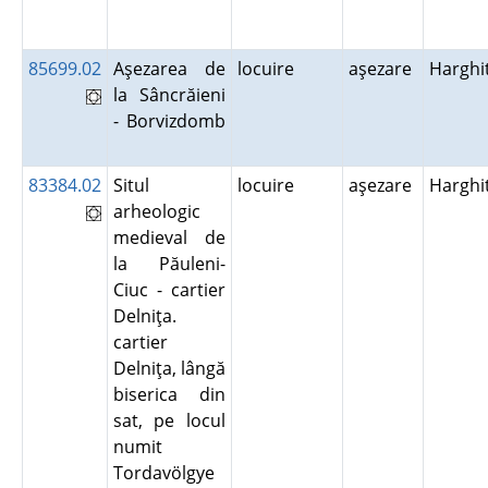
85699.02
Aşezarea de
locuire
aşezare
Harghi
la Sâncrăieni
- Borvizdomb
83384.02
Situl
locuire
aşezare
Harghi
arheologic
medieval de
la Păuleni-
Ciuc - cartier
Delniţa.
cartier
Delniţa, lângă
biserica din
sat, pe locul
numit
Tordavölgye