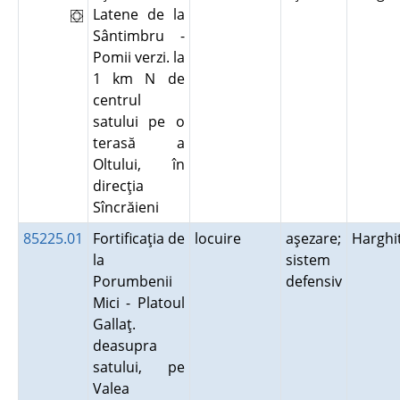
Latene de la
Sântimbru -
Pomii verzi. la
1 km N de
centrul
satului pe o
terasă a
Oltului, în
direcţia
Sîncrăieni
85225.01
Fortificaţia de
locuire
aşezare;
Harghi
la
sistem
Porumbenii
defensiv
Mici - Platoul
Gallaţ.
deasupra
satului, pe
Valea