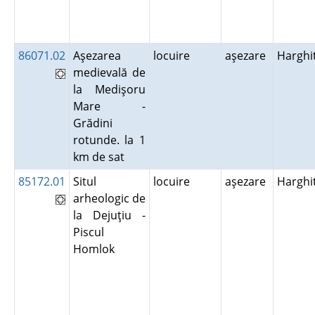
86071.02
Aşezarea
locuire
aşezare
Harghi
medievală de
la Medişoru
Mare -
Grădini
rotunde. la 1
km de sat
85172.01
Situl
locuire
aşezare
Harghi
arheologic de
la Dejuţiu -
Piscul
Homlok