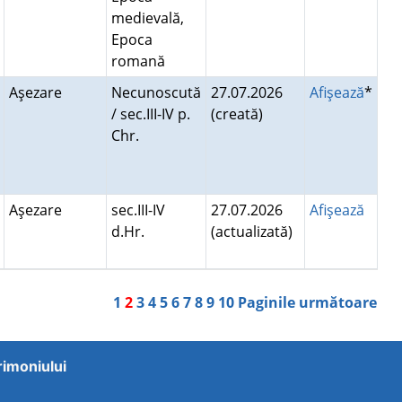
medievală,
Epoca
romană
Aşezare
Necunoscută
27.07.2026
Afişează
*
/ sec.III-IV p.
(creată)
Chr.
Aşezare
sec.III-IV
27.07.2026
Afişează
d.Hr.
(actualizată)
1
2
3
4
5
6
7
8
9
10
Paginile următoare
trimoniului