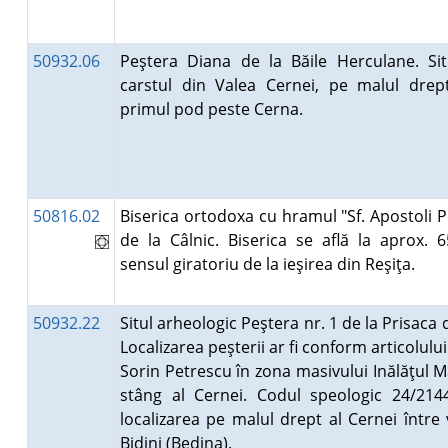
50932.06
Peştera Diana de la Băile Herculane. Sit
carstul din Valea Cernei, pe malul drep
primul pod peste Cerna.
50816.02
Biserica ortodoxa cu hramul "Sf. Apostoli P
de la Câlnic. Biserica se află la aprox.
sensul giratoriu de la ieşirea din Reşiţa.
50932.22
Situl arheologic Peştera nr. 1 de la Prisaca 
Localizarea peşterii ar fi conform articolulu
Sorin Petrescu în zona masivului Inălăţul M
stâng al Cernei. Codul speologic 24/214
localizarea pe malul drept al Cernei între 
Bidini (Bedina).