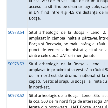
la cca. 800 de m vest faţă de drumul naţ
accesul la sit fiind pe drumuri agricole, ca
în DN fiind între 4 şi 4,5 km distanţă de l
Bocşa.
50978.54
Situl arheologic de la Bocşa - Lenoi 2. 
amplasat în câmpia înaltă a Bârzavei, într-
Bocşa şi Berzovia, pe malul stâng al râului
punct de vedere administrativ, situl se af
dintre cele două UAT-uri menţionate.
50978.53
Situl arheologic de la Bocşa - Lenoi 1. 
amplasat în proximitatea vestică a râului B
de m nord-est de drumul naţional şi la 
capătul vestic al oraşului Bocşa, la limita c
în nord-est.
50978.52
Situl arheologic de la Bocşa - Lenoi. Situl se
la cca. 500 de m nord faţă de intersecţia D
ferată din nord-vestul UAT Bocşa, accesul s