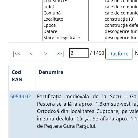
/ 1450
Nu
|<<
<
>
>>|
Cod
Denumire
RAN
50843.02
Fortificaţia medievală de la Secu - Gau
Peştera se află la aprox. 1.3km sud-vest fa
Ortodoxă din localitatea Cuptoare, pe val
în zona dealului Cârşa. Se află la apox. 1,
de Peştera Gura Pârşului.