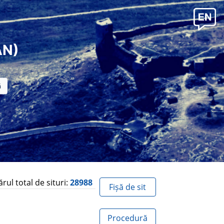
AN)
ul total de situri:
28988
Fișă de sit
Procedură