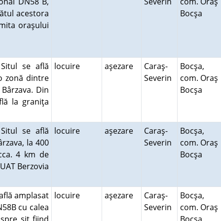
ional DN58 B,
Severin
com. Oraş
pătul acestora
Bocşa
imita oraşului
Situl se află
locuire
aşezare
Caraş-
Bocşa,
o zonă dintre
Severin
com. Oraş
 Bârzava. Din
Bocşa
lă la graniţa
Situl se află
locuire
aşezare
Caraş-
Bocşa,
ârzava, la 400
Severin
com. Oraş
cca. 4 km de
Bocşa
u UAT Berzovia
 află amplasat
locuire
aşezare
Caraş-
Bocşa,
N58B cu calea
Severin
com. Oraş
pre sit fiind
Bocşa