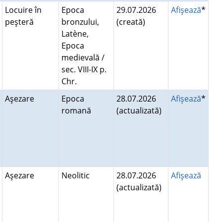
Locuire în
Epoca
29.07.2026
Afişează
*
peşteră
bronzului,
(creată)
Latène,
Epoca
medievală /
sec. VIII-IX p.
Chr.
Aşezare
Epoca
28.07.2026
Afişează
*
romană
(actualizată)
Aşezare
Neolitic
28.07.2026
Afişează
(actualizată)