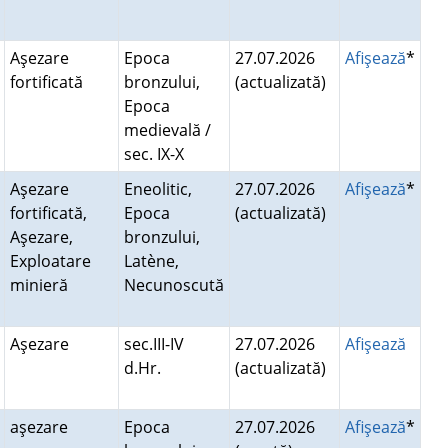
Aşezare
Epoca
27.07.2026
Afişează
*
fortificată
bronzului,
(actualizată)
Epoca
medievală /
sec. IX-X
Aşezare
Eneolitic,
27.07.2026
Afişează
*
fortificată,
Epoca
(actualizată)
Aşezare,
bronzului,
Exploatare
Latène,
minieră
Necunoscută
Aşezare
sec.III-IV
27.07.2026
Afişează
d.Hr.
(actualizată)
aşezare
Epoca
27.07.2026
Afişează
*