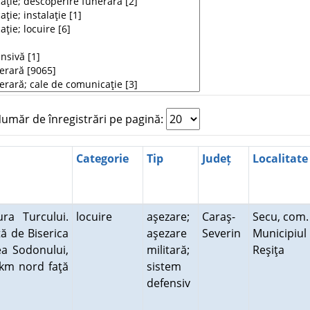
măr de înregistrări pe pagină:
Categorie
Tip
Județ
Localitate
ra Turcului.
locuire
aşezare;
Caraş-
Secu, com.
ţă de Biserica
aşezare
Severin
Municipiul
ea Sodonului,
militară;
Reşiţa
1km nord faţă
sistem
defensiv