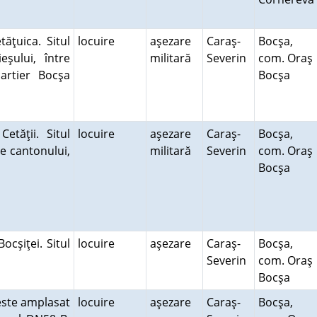
ăţuica. Situl
locuire
aşezare
Caraş-
Bocşa,
eşului, între
militară
Severin
com. Oraş
artier Bocşa
Bocşa
etăţii. Situl
locuire
aşezare
Caraş-
Bocşa,
le cantonului,
militară
Severin
com. Oraş
Bocşa
cşiţei. Situl
locuire
aşezare
Caraş-
Bocşa,
Severin
com. Oraş
Bocşa
 este amplasat
locuire
aşezare
Caraş-
Bocşa,