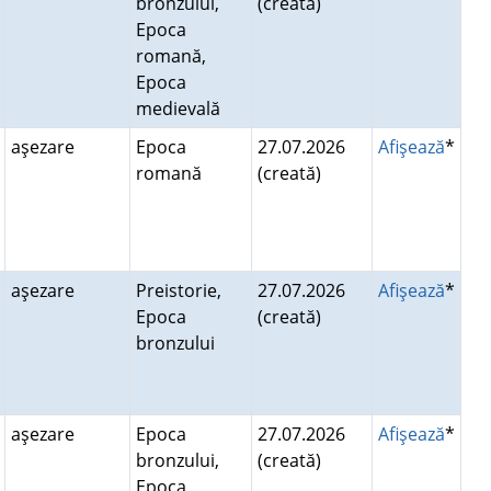
bronzului,
(creată)
Epoca
romană,
Epoca
medievală
aşezare
Epoca
27.07.2026
Afişează
*
romană
(creată)
aşezare
Preistorie,
27.07.2026
Afişează
*
Epoca
(creată)
bronzului
aşezare
Epoca
27.07.2026
Afişează
*
bronzului,
(creată)
Epoca