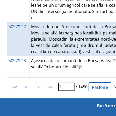
lesne pe un drum agricol care se află la cc
DN din intersecţia menţionată. Situl arheolo
î
50978.27
Movila de epocă necunoscută de la Bocşa
Movila se află la marginea localităţii, pe ma
pârâului Moscadin, la extremitatea nord-ve
la vest de calea ferată şi de drumul judeţ
cca. 4 km de capătul (sud) vestic al oraşulu
50978.23
Aşezarea daco-romană de la Bocşa-Valea Do
se află în hotarul localităţii.
/ 1450
Nu
|<<
<
>
>>|
Bază de d