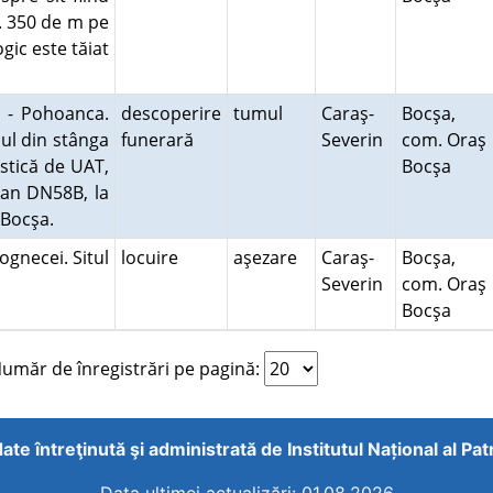
a. 350 de m pe
gic este tăiat
 - Pohoanca.
descoperire
tumul
Caraş-
Bocşa,
lul din stânga
funerară
Severin
com. Oraş
stică de UAT,
Bocşa
ean DN58B, la
i Bocşa.
gnecei. Situl
locuire
aşezare
Caraş-
Bocşa,
Severin
com. Oraş
Bocşa
măr de înregistrări pe pagină:
ate întreţinută şi administrată de
Institutul Național al Pa