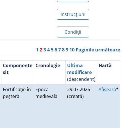
Instrucțiuni
Condiţii
1
2
3
4
5
6
7
8
9
10
Paginile următoare
Componente
Cronologie
Ultima
Hartă
sit
modificare
(descendent)
Fortificaţie în
Epoca
29.07.2026
Afişează
*
peşteră
medievală
(creată)