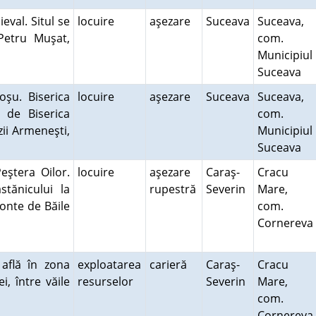
eval. Situl se
locuire
aşezare
Suceava
Suceava,
 Petru Muşat,
com.
Municipiul
Suceava
oşu. Biserica
locuire
aşezare
Suceava
Suceava,
 de Biserica
com.
zii Armeneşti,
Municipiul
Suceava
eştera Oilor.
locuire
aşezare
Caraş-
Cracu
stănicului la
rupestră
Severin
Mare,
onte de Băile
com.
Cornereva
 află în zona
exploatarea
carieră
Caraş-
Cracu
i, între văile
resurselor
Severin
Mare,
com.
Cornereva