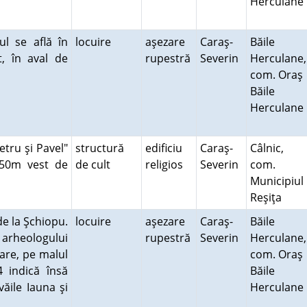
Herculane
ul se află în
locuire
aşezare
Caraş-
Băile
t, în aval de
rupestră
Severin
Herculane,
com. Oraş
Băile
Herculane
etru şi Pavel"
structură
edificiu
Caraş-
Câlnic,
 650m vest de
de cult
religios
Severin
com.
Municipiul
Reşiţa
de la Şchiopu.
locuire
aşezare
Caraş-
Băile
i arheologului
rupestră
Severin
Herculane,
are, pe malul
com. Oraş
4 indică însă
Băile
văile Iauna şi
Herculane