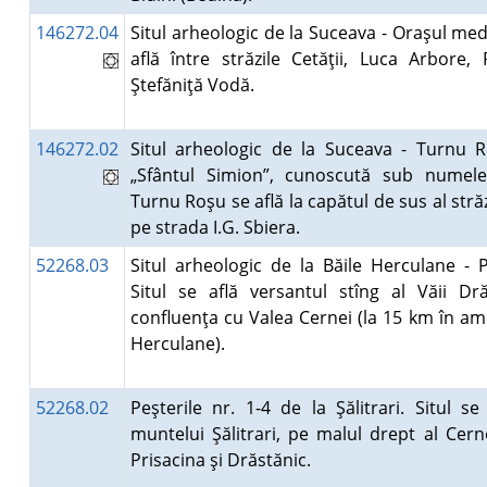
146272.04
Situl arheologic de la Suceava - Oraşul medi
află între străzile Cetăţii, Luca Arbore,
Ştefăniţă Vodă.
146272.02
Situl arheologic de la Suceava - Turnu R
„Sfântul Simion”, cunoscută sub numele
Turnu Roşu se află la capătul de sus al stră
pe strada I.G. Sbiera.
52268.03
Situl arheologic de la Băile Herculane - P
Situl se află versantul stîng al Văii Dră
confluenţa cu Valea Cernei (la 15 km în am
Herculane).
52268.02
Peşterile nr. 1-4 de la Şălitrari. Situl se
muntelui Şălitrari, pe malul drept al Cerne
Prisacina şi Drăstănic.