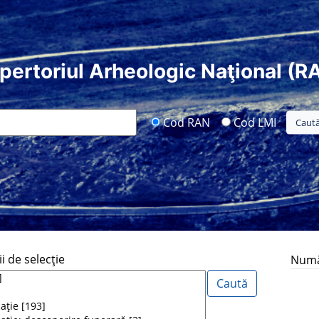
pertoriul Arheologic Naţional (R
Cod RAN
Cod LMI
i de selecţie
Număr