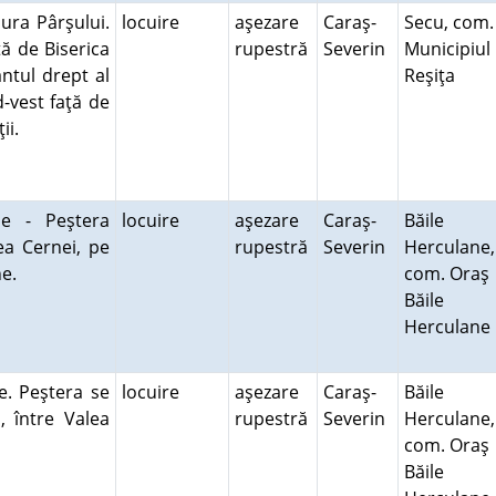
ura Pârşului.
locuire
aşezare
Caraş-
Secu, com.
ţă de Biserica
rupestră
Severin
Municipiul
ntul drept al
Reşiţa
d-vest faţă de
ţii.
e - Peştera
locuire
aşezare
Caraş-
Băile
lea Cernei, pe
rupestră
Severin
Herculane,
ane.
com. Oraş
Băile
Herculane
e. Peştera se
locuire
aşezare
Caraş-
Băile
, între Valea
rupestră
Severin
Herculane,
com. Oraş
Băile