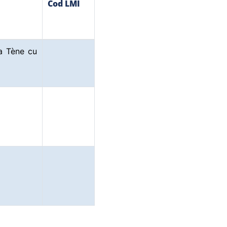
Cod LMI
a Tène cu
2017
2017
2017