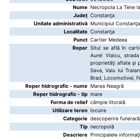
Nume
Necropola La Tène l
Județ
Constanţa
Unitate administrativă
Municipiul Constanţa
Localitate
Constanţa
Punct
Cartier Medeea
Reper
Situl se află în car
Aurel Vlaicu, strad
proprietăţi aflate ş
Sava, Valu lui Traia
Brad, Locomotivei, Fe
Reper hidrografic - nume
Marea Neagră
Reper hidrografic - tip
mare
Forma de relief
câmpie litorală
Utilizare teren
locuire
Categorie
descoperire funerară
Tip
necropolă
Descriere
Principalele informaţ