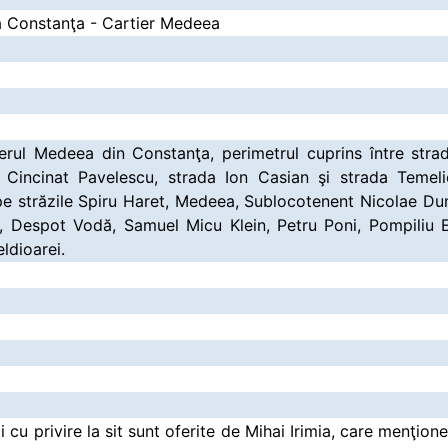
a Constanţa - Cartier Medeea
tierul Medeea din Constanţa, perimetrul cuprins între str
a Cincinat Pavelescu, strada Ion Casian şi strada Temel
i pe străzile Spiru Haret, Medeea, Sublocotenent Nicolae D
n, Despot Vodă, Samuel Micu Klein, Petru Poni, Pompiliu E
ldioarei.
ii cu privire la sit sunt oferite de Mihai Irimia, care menţio