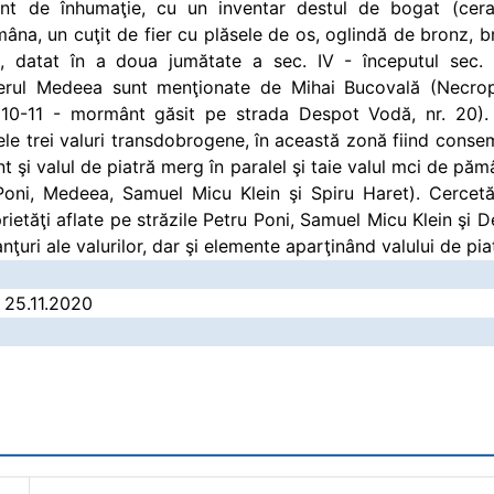
t de înhumaţie, cu un inventar destul de bogat (ceram
mâna, un cuţit de fier cu plăsele de os, oglindă de bronz, 
), datat în a doua jumătate a sec. IV - începutul sec. I
ierul Medeea sunt menţionate de Mihai Bucovală (Necropo
 10-11 - mormânt găsit pe strada Despot Vodă, nr. 20). T
le trei valuri transdobrogene, în această zonă fiind consem
 şi valul de piatră merg în paralel şi taie valul mci de păm
 Poni, Medeea, Samuel Micu Klein şi Spiru Haret). Cercetă
ietăţi aflate pe străzile Petru Poni, Samuel Micu Klein şi
nţuri ale valurilor, dar şi elemente aparţinând valului de pia
/ 25.11.2020