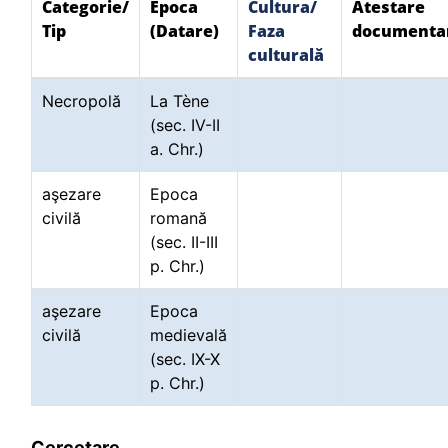
Categorie/
Epoca
Cultura/
Atestare
Tip
(Datare)
Faza
documenta
culturală
Necropolă
La Tène
(sec. IV-II
a. Chr.)
aşezare
Epoca
civilă
romană
(sec. II-III
p. Chr.)
aşezare
Epoca
civilă
medievală
(sec. IX-X
p. Chr.)
Cercetare