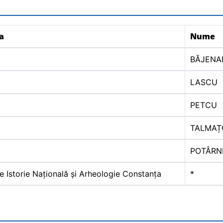
ia
Nume
BĂJENA
LASCU
PETCU
TALMAȚ
POTÂRN
 Istorie Națională și Arheologie Constanța
*