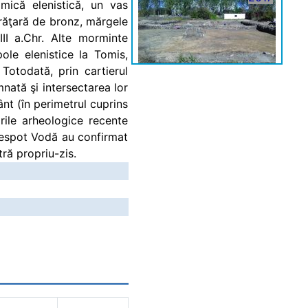
ică elenistică, un vas
brăţară de bronz, mărgele
II a.Chr. Alte morminte
le elenistice la Tomis,
otodată, prin cartierul
2017
nată şi intersectarea lor
ânt (în perimetrul cuprins
rile arheologice recente
 Despot Vodă au confirmat
tră propriu-zis.
2017
2017