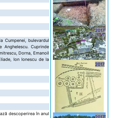
2017
ada Cumpenei, bulevardul
ie Anghelescu. Cuprinde
umitrescu, Dorna, Emanoil
liade, Ion Ionescu de la
2017
nează descoperirea în anul
2017