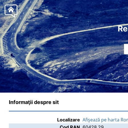
Re
Informaţii despre sit
Afişează pe harta Ro
Localizare
Cod RAN
60428.29