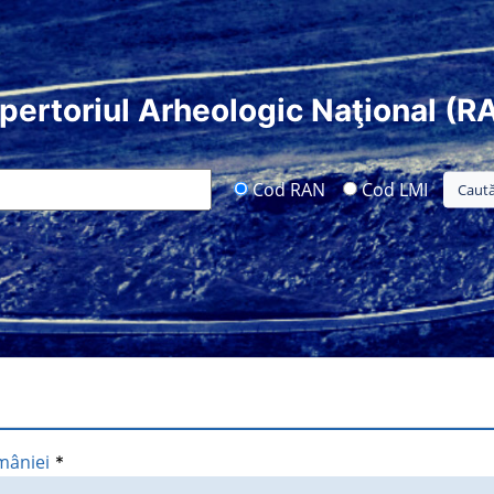
pertoriul Arheologic Naţional (R
Cod RAN
Cod LMI
mâniei
*