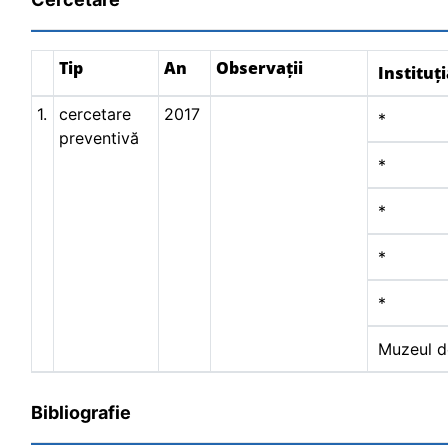
Tip
An
Observații
Instituț
1.
cercetare
2017
*
preventivă
*
*
*
*
Muzeul de
Bibliografie