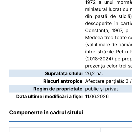
1972 a unui mormân
miniatural lucrat cu 
din pastă de sticlă
descoperite în cart
Constanţa, 1967, p.
Medeea trec toate ce
(valul mare de pământ
între străzile Petru
(2018-2024) pe propr
prezenţa celor trei şa
Suprafața sitului
26,2 ha.
Riscuri antropice
Afectare parţială: 3 
Regim de proprietate
public şi privat
Data ultimei modificări a fişei
11.06.2026
Componente în cadrul sitului