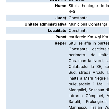
Nume
Situl arheologic de 
4-5
Județ
Constanţa
Unitate administrativă
Municipiul Constanţa
Localitate
Constanţa
Punct
cartierele Km 4 şi Km
Reper
Situl se află în parte
Constanţa, cartie
perimetrul de limit
Caraiman la Nord, st
Calafatului la SE, s
Sud, strada Arcului 
înaltă a Mării Negre l
bulevardele 1 Mai, 
Mangaliei, Şoseaua di
Intrarea Câmpinei, 
Satelit, Prelungir
Marinescu, Traian Vu