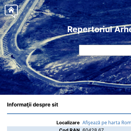
Repertoriul Arh
Informaţii despre sit
Afişează pe harta Rom
Localizare
Cod RAN
60428.67