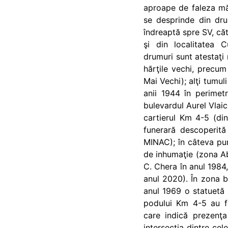
aproape de faleza mă
se desprinde din dru
îndreaptă spre SV, căt
şi din localitatea 
drumuri sunt atestaţi 
hărţile vechi, precu
Mai Vechi); alţi tumuli
anii 1944 în perimet
bulevardul Aurel Vlaicu
cartierul Km 4-5 (din
funerară descoperită 
MINAC); în câteva pun
de inhumaţie (zona A
C. Chera în anul 1984, 
anul 2020). În zona b
anul 1969 o statuetă 
podului Km 4-5 au f
care indică prezenţa
intersecţia dintre cel