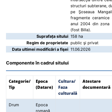
structuri subterane, da
pe Şoseaua Mangalie
fragmente ceramice 
anul 2004 din zona p
(fost Billa).
Suprafața sitului
158 ha
Regim de proprietate
public şi privat
Data ultimei modificări a fişei
11.06.2026
Componente în cadrul sitului
Categorie/
Epoca
Cultura/
Atestare
Tip
(Datare)
Faza
documentară
culturală
Drum
Epoca
romană