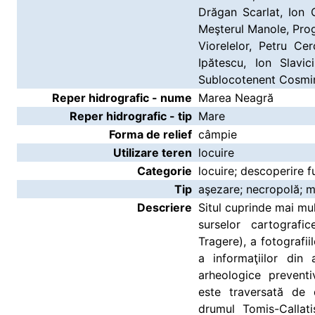
Drăgan Scarlat, Ion 
Meşterul Manole, Progre
Viorelelor, Petru Cerc
Ipătescu, Ion Slavic
Sublocotenent Cosmin 
Reper hidrografic - nume
Marea Neagră
Reper hidrografic - tip
Mare
Forma de relief
câmpie
Utilizare teren
locuire
Categorie
locuire; descoperire 
Tip
aşezare; necropolă; 
Descriere
Situl cuprinde mai mu
surselor cartografi
Tragere), a fotografii
a informaţiilor din
arheologice prevent
este traversată de 
drumul Tomis-Callati