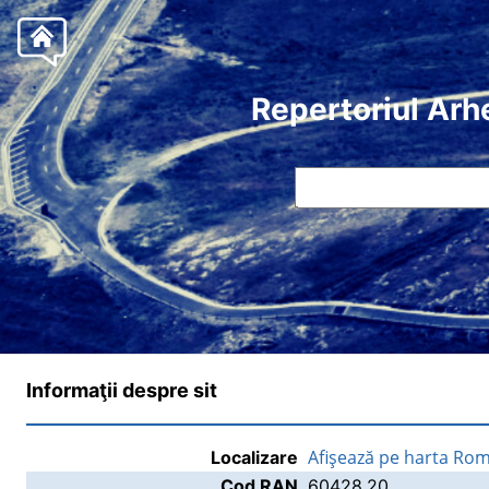
Repertoriul Arh
Informaţii despre sit
Afişează pe harta Rom
Localizare
Cod RAN
60428.20