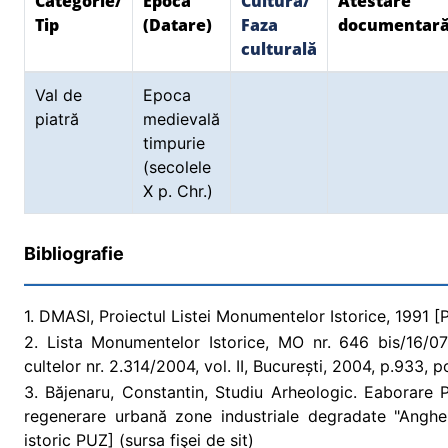
Categorie/
Epoca
Cultura/
Atestare
Tip
(Datare)
Faza
documentar
culturală
Val de
Epoca
piatră
medievală
timpurie
(secolele
X p. Chr.)
Bibliografie
1. DMASI, Proiectul Listei Monumentelor Istorice, 1991 [Pr
2. Lista Monumentelor Istorice, MO nr. 646 bis/16/07/2
cultelor nr. 2.314/2004, vol. II, București, 2004, p.933, 
3. Băjenaru, Constantin, Studiu Arheologic. Eaborare P
regenerare urbană zone industriale degradate "Anghe
istoric PUZ] (sursa fişei de sit)