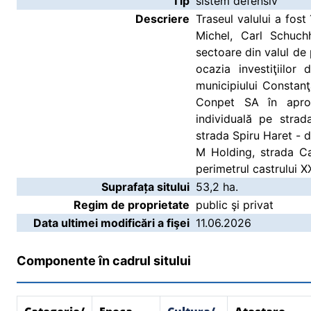
Tip
sistem defensiv
Descriere
Traseul valului a fost
Michel, Carl Schuch
sectoare din valul de 
ocazia investiţiilo
municipiului Constan
Conpet SA în aprop
individuală pe strad
strada Spiru Haret - d
M Holding, strada C
perimetrul castrului X
Suprafața sitului
53,2 ha.
Regim de proprietate
public şi privat
Data ultimei modificări a fişei
11.06.2026
Componente în cadrul sitului