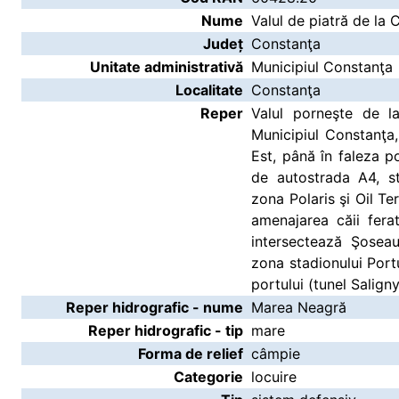
Nume
Valul de piatră de la
Județ
Constanţa
Unitate administrativă
Municipiul Constanţa
Localitate
Constanţa
Reper
Valul porneşte de la
Municipiul Constanţa
Est, până în faleza p
de autostrada A4, st
zona Polaris şi Oil Te
amenajarea căii fera
intersectează Şoseau
zona stadionului Portu
portului (tunel Saligny
Reper hidrografic - nume
Marea Neagră
Reper hidrografic - tip
mare
Forma de relief
câmpie
Categorie
locuire