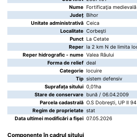
Nume
Fortificaţia medievală
Județ
Bihor
Unitate administrativă
Ceica
Localitate
Corbeşti
Punct
La Cetate
Reper
la 2 km N de limita loc
Reper hidrografic - nume
Valea Râului
Forma de relief
deal
Categorie
locuire
Tip
sistem defensiv
Suprafața sitului
0,01ha
Stare de conservare
bună / 06.04.2009
Parcela cadastrală
O.S Dobreşti, UP II 94
Regim de proprietate
stat
Data ultimei modificări a fişei
07.05.2026
Componente în cadrul sitului