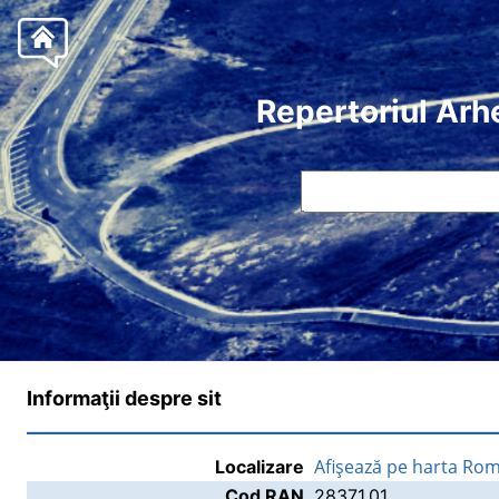
Repertoriul Arh
Informaţii despre sit
Afişează pe harta Rom
Localizare
Cod RAN
28371.01