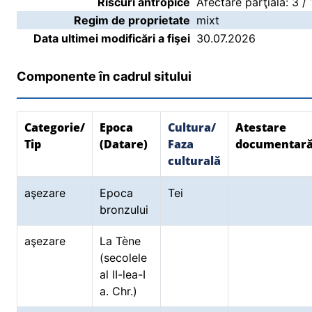
Riscuri antropice
Afectare parţială: 3 /
Regim de proprietate
mixt
Data ultimei modificări a fişei
30.07.2026
Componente în cadrul sitului
Categorie/
Epoca
Cultura/
Atestare
Tip
(Datare)
Faza
documentar
culturală
aşezare
Epoca
Tei
bronzului
aşezare
La Tène
(secolele
al II-lea-I
a. Chr.)