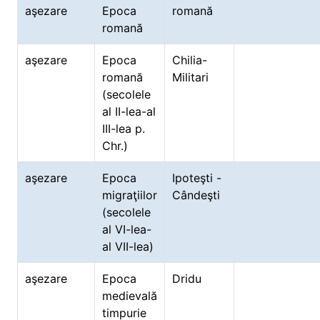
aşezare
Epoca
romană
romană
aşezare
Epoca
Chilia-
romană
Militari
(secolele
al II-lea-al
III-lea p.
Chr.)
aşezare
Epoca
Ipoteşti -
migraţiilor
Cândeşti
(secolele
al VI-lea-
al VII-lea)
aşezare
Epoca
Dridu
medievală
timpurie