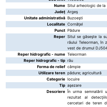
Nume
Situl arheologic de la
Județ
Argeş
Unitate administrativă
Buzoeşti
Localitate
Cornăţel
Punct
Pădure
Reper
Situl se găseşte la s
râului Teleorman, în 
vest de drumul DJ504
Reper hidrografic - nume
Teleorman
Reper hidrografic - tip
râu
Forma de relief
câmpie
Utilizare teren
pădure; agricultură
Categorie
locuire
Tip
aşezare
Descriere
În urma semnalării 
rezultat al detecţi
cercetari de teren d