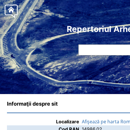
Repertoriul Arh
Informaţii despre sit
Afişează pe harta Rom
Localizare
Cod RAN
14986.02