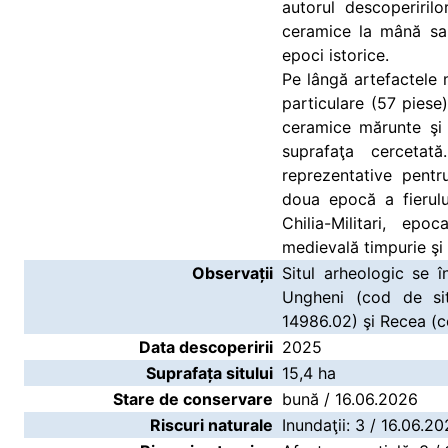
autorul descoperiril
ceramice la mână sau
epoci istorice.
Pe lângă artefactele m
particulare (57 pies
ceramice mărunte şi 
suprafaţa cercetat
reprezentative pentr
doua epocă a fierul
Chilia-Militari, epo
medievală timpurie şi 
Observații
Situl arheologic se în
Ungheni (cod de sit
14986.02) şi Recea (c
Data descoperirii
2025
Suprafața sitului
15,4 ha
Stare de conservare
bună / 16.06.2026
Riscuri naturale
Inundaţii: 3 / 16.06.2