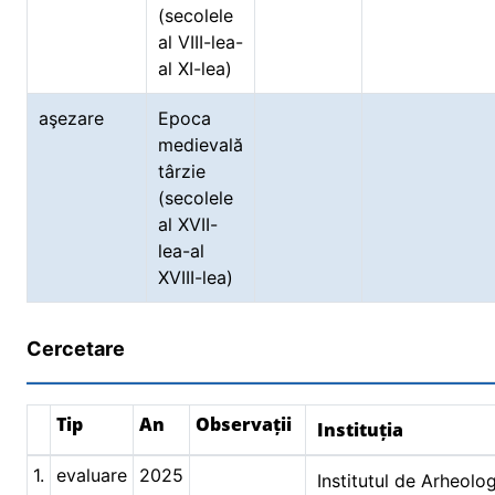
(secolele
al VIII-lea-
al XI-lea)
aşezare
Epoca
medievală
târzie
(secolele
al XVII-
lea-al
XVIII-lea)
Cercetare
Tip
An
Observații
Instituția
1.
evaluare
2025
Institutul de Arheolo