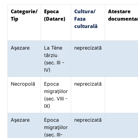
Categorie/
Epoca
Cultura/
Atestare
Tip
(Datare)
Faza
documenta
culturală
Aşezare
La Tène
neprecizată
târziu
(sec. III -
IV)
Necropolă
Epoca
neprecizată
migraţiilor
(sec. VIII -
IX)
Aşezare
Epoca
neprecizată
migraţiilor
(sec. III-