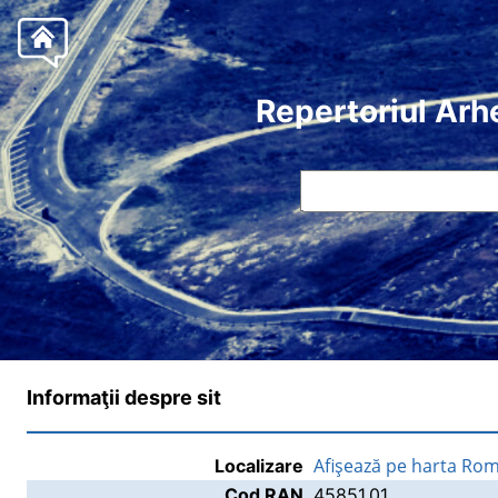
Repertoriul Arh
Informaţii despre sit
Afişează pe harta Rom
Localizare
Cod RAN
45851.01