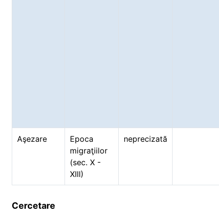
Aşezare
Epoca
neprecizată
migraţiilor
(sec. X -
XIII)
Cercetare