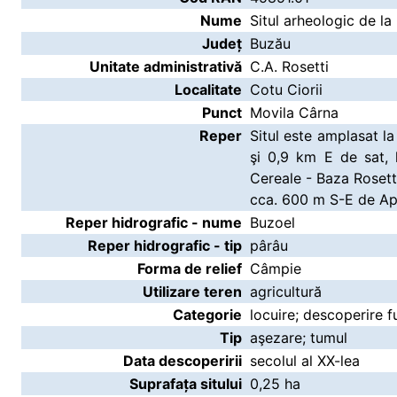
Nume
Situl arheologic de la
Județ
Buzău
Unitate administrativă
C.A. Rosetti
Localitate
Cotu Ciorii
Punct
Movila Cârna
Reper
Situl este amplasat l
şi 0,9 km E de sat,
Cereale - Baza Rosetti
cca. 600 m S-E de Ap
Reper hidrografic - nume
Buzoel
Reper hidrografic - tip
pârâu
Forma de relief
Câmpie
Utilizare teren
agricultură
Categorie
locuire; descoperire f
Tip
aşezare; tumul
Data descoperirii
secolul al XX-lea
Suprafața sitului
0,25 ha