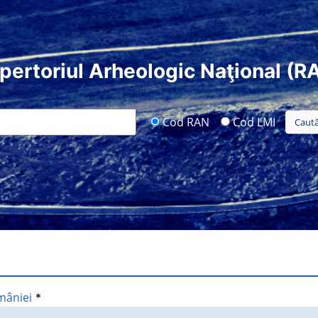
pertoriul Arheologic Naţional (R
Cod RAN
Cod LMI
mâniei
*