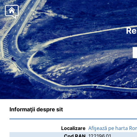
Re
Informaţii despre sit
Afişează pe harta Ro
Localizare
Cod RAN
122196.01