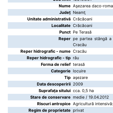
Nume
Aşezarea daco-roman
Județ
Neamţ
Unitate administrativă
Crăcăoani
Localitate
Crăcăoani
Punct
Pe Terasă
Reper
pe partea stângă a
Cracău
Reper hidrografic - nume
Cracău
Reper hidrografic - tip
râu
Forma de relief
terasă
Categorie
locuire
Tip
aşezare
Data descoperirii
2009
Suprafața sitului
cca. 0,5 ha
Stare de conservare
medie / 19.04.2012
Riscuri antropice
Agricultură intensivă
Regim de proprietate
privat