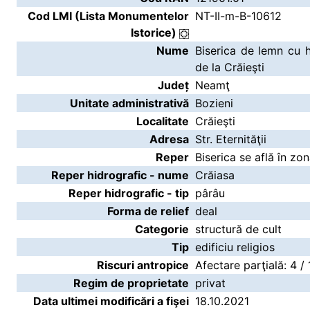
Cod LMI (Lista Monumentelor
NT-II-m-B-10612
Istorice)
Nume
Biserica de lemn cu 
de la Crăieşti
Județ
Neamţ
Unitate administrativă
Bozieni
Localitate
Crăieşti
Adresa
Str. Eternităţii
Reper
Biserica se află în zona
Reper hidrografic - nume
Crăiasa
Reper hidrografic - tip
pârâu
Forma de relief
deal
Categorie
structură de cult
Tip
edificiu religios
Riscuri antropice
Afectare parţială: 4 /
Regim de proprietate
privat
Data ultimei modificări a fişei
18.10.2021