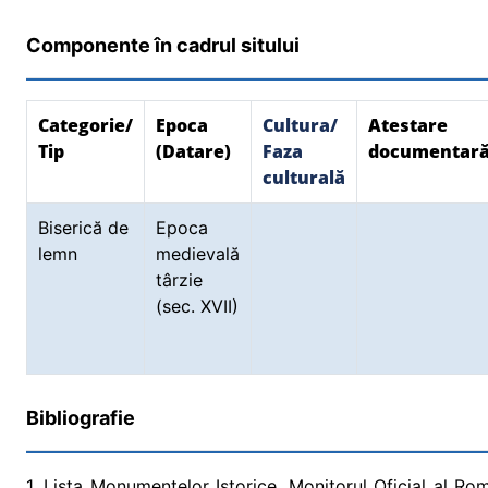
Componente în cadrul sitului
Categorie/
Epoca
Cultura/
Atestare
Tip
(Datare)
Faza
documentar
culturală
Biserică de
Epoca
lemn
medievală
târzie
(sec. XVII)
Bibliografie
1. Lista Monumentelor Istorice, Monitorul Oficial al Româ