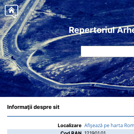
Repertoriul Arh
Informaţii despre sit
Afişează pe harta Rom
Localizare
Cod RAN
121901.01