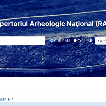
pertoriul Arheologic Naţional (R
Cod RAN
Cod LMI
mâniei
*