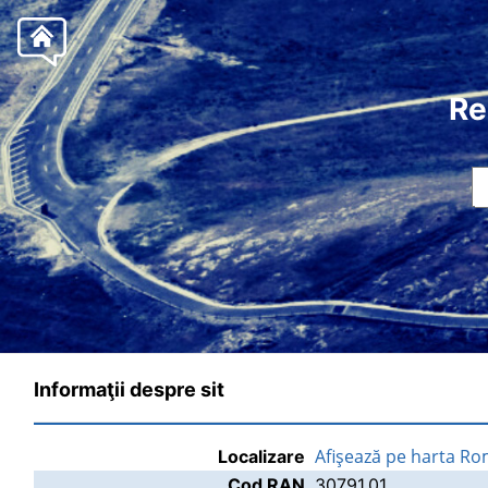
Re
Informaţii despre sit
Afişează pe harta Ro
Localizare
Cod RAN
30791.01