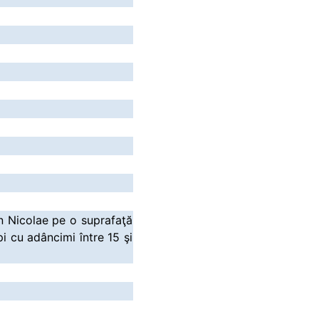
an Nicolae pe o suprafaţă
i cu adâncimi între 15 şi