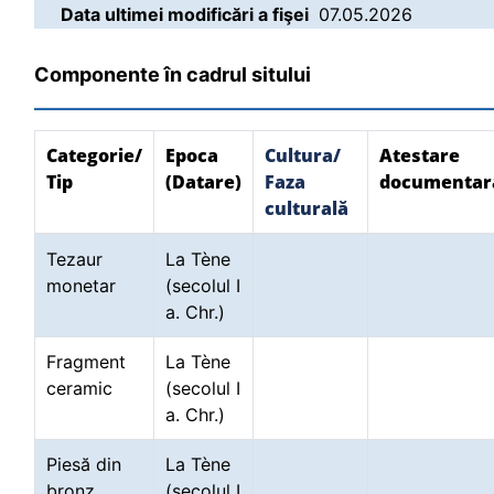
Data ultimei modificări a fişei
07.05.2026
Componente în cadrul sitului
Categorie/
Epoca
Cultura/
Atestare
Tip
(Datare)
Faza
documentar
culturală
Tezaur
La Tène
monetar
(secolul I
a. Chr.)
Fragment
La Tène
ceramic
(secolul I
a. Chr.)
Piesă din
La Tène
bronz
(secolul I