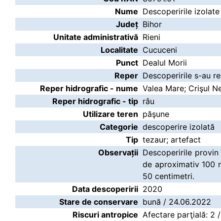
Nume
Descoperirile izolate
Județ
Bihor
Unitate administrativă
Rieni
Localitate
Cucuceni
Punct
Dealul Morii
Reper
Descoperirile s-au re
Reper hidrografic - nume
Valea Mare; Crişul N
Reper hidrografic - tip
râu
Utilizare teren
păşune
Categorie
descoperire izolată
Tip
tezaur; artefact
Observații
Descoperirile provin
de aproximativ 100 m
50 centimetri.
Data descoperirii
2020
Stare de conservare
bună / 24.06.2022
Riscuri antropice
Afectare parţială: 2 