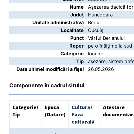
Nume
Aşezarea dacică fort
Județ
Hunedoara
Unitate administrativă
Beriu
Localitate
Cucuiş
Punct
Vârful Berianului
Reper
pe o înălţime la sud
Categorie
locuire
Tip
aşezare; sistem def
Data ultimei modificări a fişei
26.05.2026
Componente în cadrul sitului
Categorie/
Epoca
Cultura/
Atestare
Tip
(Datare)
Faza
documentar
culturală