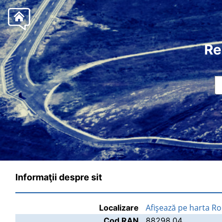
Re
Informaţii despre sit
Afişează pe harta R
Localizare
Cod RAN
88298.04