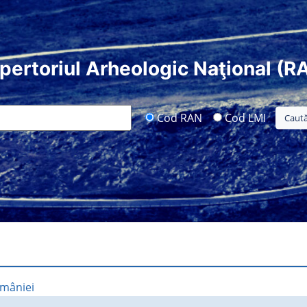
pertoriul Arheologic Naţional (R
Cod RAN
Cod LMI
omâniei