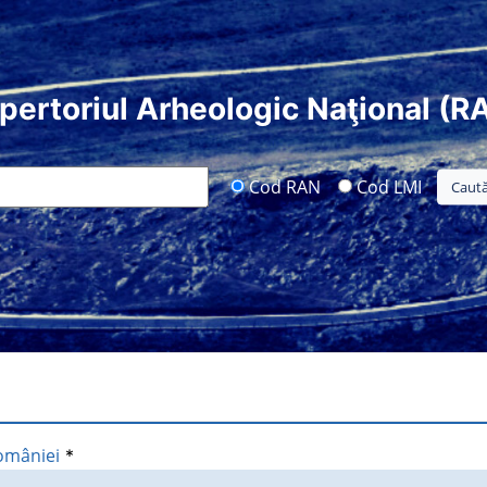
pertoriul Arheologic Naţional (R
Cod RAN
Cod LMI
României
*