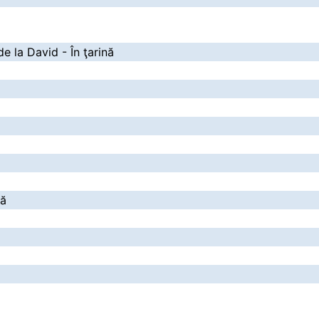
e la David - În ţarină
ră