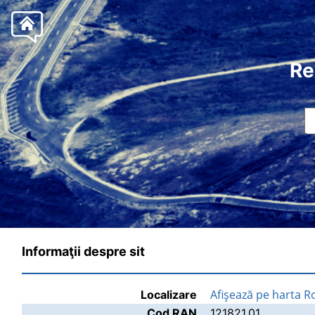
Re
Informaţii despre sit
Afişează pe harta 
Localizare
Cod RAN
121821.01