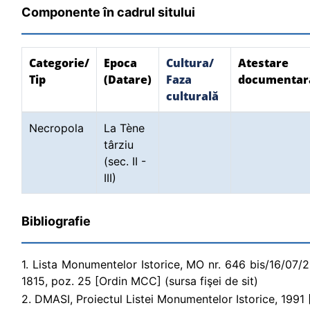
Componente în cadrul sitului
Categorie/
Epoca
Cultura/
Atestare
Tip
(Datare)
Faza
documentar
culturală
Necropola
La Tène
târziu
(sec. II -
III)
Bibliografie
1. Lista Monumentelor Istorice, MO nr. 646 bis/16/07/2004
1815, poz. 25 [Ordin MCC] (sursa fişei de sit)
2. DMASI, Proiectul Listei Monumentelor Istorice, 1991 [