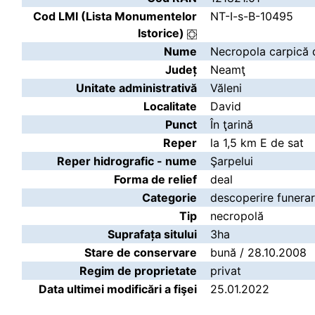
Cod LMI (Lista Monumentelor
NT-I-s-B-10495
Istorice)
Nume
Necropola carpică d
Județ
Neamţ
Unitate administrativă
Văleni
Localitate
David
Punct
În ţarină
Reper
la 1,5 km E de sat
Reper hidrografic - nume
Şarpelui
Forma de relief
deal
Categorie
descoperire funera
Tip
necropolă
Suprafața sitului
3ha
Stare de conservare
bună / 28.10.2008
Regim de proprietate
privat
Data ultimei modificări a fişei
25.01.2022