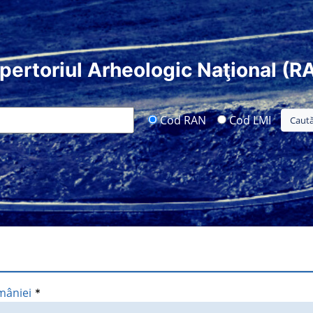
pertoriul Arheologic Naţional (R
Cod RAN
Cod LMI
mâniei
*