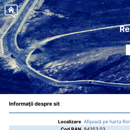
Re
Informaţii despre sit
Afişează pe harta Ro
Localizare
Cod RAN
84353.03