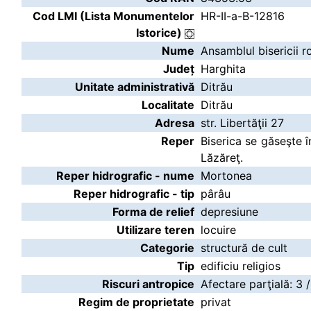
Cod LMI (Lista Monumentelor
HR-II-a-B-12816
Istorice)
Nume
Ansamblul bisericii r
Județ
Harghita
Unitate administrativă
Ditrău
Localitate
Ditrău
Adresa
str. Libertăţii 27
Reper
Biserica se găseşte 
Lăzăreţ.
Reper hidrografic - nume
Mortonea
Reper hidrografic - tip
pârâu
Forma de relief
depresiune
Utilizare teren
locuire
Categorie
structură de cult
Tip
edificiu religios
Riscuri antropice
Afectare parţială: 3 
Regim de proprietate
privat