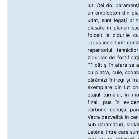
lut. Cei doi paramenţi 
un emplecton din piatr
udat, sunt legaţi pri
plasate în planuri s
folosit la zidurile 
„opus incertum” consti
repertoriul tehnicil
zidurilor de fortificaţ
T1 cât şi în afara sa 
cu piatră, cuie, sco
cărămizi întregi şi fr
exemplare din lut cr
etajul turnului, în 
final, pus în evide
cărbune, cenuşă, pari
Vatra dezvelită în cent
sub dărâmături, laol
Latène, între care su