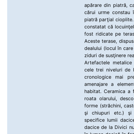
apărare din piatră, ca
cărui urme constau î
piatră parţial cioplite
constatat că locuinţel
fost ridicate pe ter
Aceste terase, dispu
dealului (locul în care
ziduri de susţinere rea
Artefactele metalice
cele trei niveluri de 
cronologice mai pre
amenajare a element
habitat. Ceramica a 
roata olarului, desc
forme (străchini, cast
şi chiupuri etc.) şi
specifice lumii dacic
dacice de la Divici n