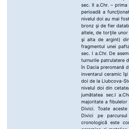
sec. II a.Chr. – prima
perioadă a funcţiona
nivelul doi au mai fos
bronz şi de fier databi
altele, de torţile un
şi alta de argint) d
fragmentul unei paft
sec. I a.Chr. De asem
turnurile patrulatere 
în Dacia preromană dup
inventarul ceramic îşi
doi de la Liubcova-St
nivelul doi din cetate
jumătatea sec.I a.Ch
majoritate a fibulelor 
Divici. Toate aceste
Divici pe parcursul
cronologică este co