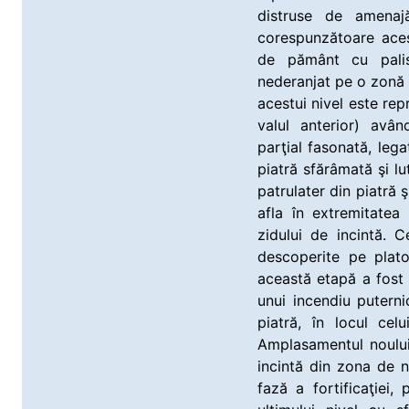
distruse de amenajăr
corespunzătoare aces
de pământ cu palis
nederanjat pe o zonă 
acestui nivel este re
valul anterior) avân
parţial fasonată, lega
piatră sfărâmată şi lu
patrulater din piatră 
afla în extremitatea
zidului de incintă. 
descoperite pe platou
această etapă a fost r
unui incendiu puterni
piatră, în locul cel
Amplasamentul noului
incintă din zona de n
fază a fortificaţiei