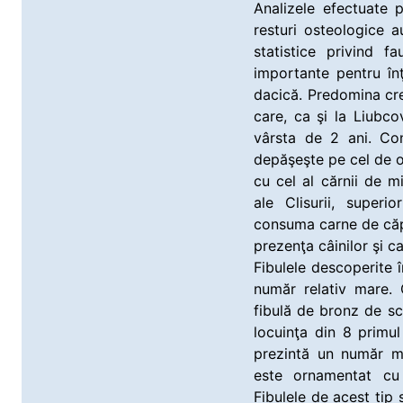
Analizele efectuate 
resturi osteologice a
statistice privind f
importante pentru în
dacică. Predomina cre
care, ca şi la Liubco
vârsta de 2 ani. Co
depăşeşte pe cel de ov
cu cel al cărnii de mi
ale Clisurii, super
consuma carne de căpr
prezenţa câinilor şi ca
Fibulele descoperite î
număr relativ mare. 
fibulă de bronz de s
locuinţa din 8 primul 
prezintă un număr ma
este ornamentat cu 
Fibulele de acest tip 