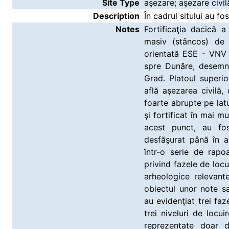
Site Type
aşezare; aşezare civil
Description
În cadrul sitului au fo
Notes
Fortificaţia dacică 
masiv (stâncos) de 
orientată ESE - VNV 
spre Dunăre, desemna
Grad. Platoul superio
află aşezarea civilă
foarte abrupte pe latu
şi fortificat în mai m
acest punct, au fo
desfăşurat până în an
într-o serie de rapo
privind fazele de locu
arheologice relevant
obiectul unor note sau
au evidenţiat trei faz
trei niveluri de locu
reprezentate doar d