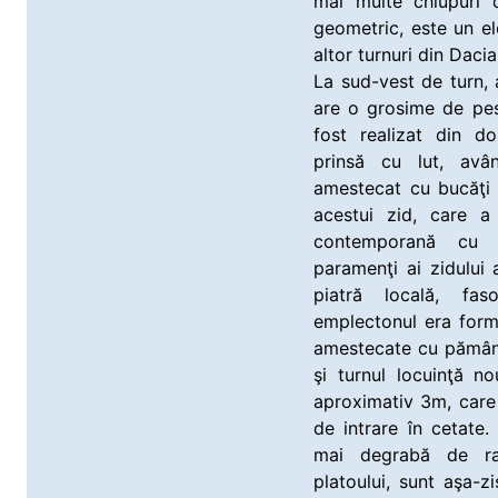
mai multe chiupuri d
geometric, este un el
altor turnuri din Dacia
La sud-vest de turn, 
are o grosime de pes
fost realizat din d
prinsă cu lut, avân
amestecat cu bucăţi 
acestui zid, care a
contemporană cu d
paramenţi ai zidului 
piatră locală, fas
emplectonul era form
amestecate cu pământ.
şi turnul locuinţă n
aproximativ 3m, care 
de intrare în cetate.
mai degrabă de ra
platoului, sunt aşa-z