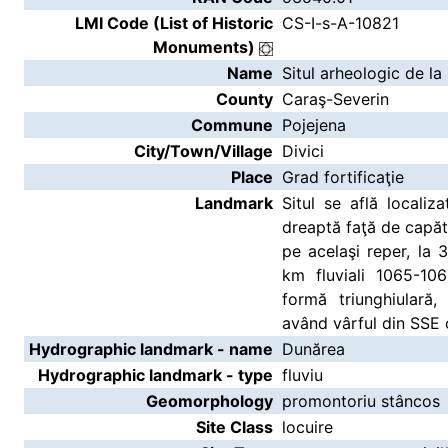
LMI Code (List of Historic
CS-I-s-A-10821
Monuments)
Name
Situl arheologic de la 
County
Caraş-Severin
Commune
Pojejena
City/Town/Village
Divici
Place
Grad fortificaţie
Landmark
Situl se află localiz
dreaptă faţă de capătul
pe acelaşi reper, la 
km fluviali 1065-10
formă triunghiulară
având vârful din SSE 
Hydrographic landmark - name
Dunărea
Hydrographic landmark - type
fluviu
Geomorphology
promontoriu stâncos
Site Class
locuire