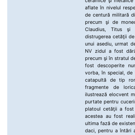
ceramice şi metalice
aflate în nivelul res
de centură militară d
precum şi de moned
Claudius, Titus şi
distrugerea cetăţii de
unui asediu, urmat d
NV zidul a fost dărâ
precum şi în stratul de
fost descoperite n
vorba, în special, de 
catapultă de tip ro
fragmente de lori
ilustrează elocvent m
purtate pentru cucer
platoul cetăţii a fos
acestea au fost reali
ultima fază de existen
daci, pentru a întări