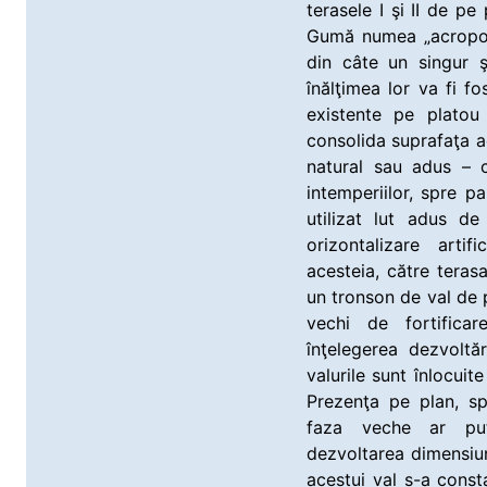
terasele I şi II de p
Gumă numea „acropola”
din câte un singur ş
înălţimea lor va fi f
existente pe platou 
consolida suprafaţa a
natural sau adus – c
intemperiilor, spre p
utilizat lut adus de
orizontalizare arti
acesteia, către terasa
un tronson de val de 
vechi de fortificar
înţelegerea dezvoltări
valurile sunt înlocuit
Prezenţa pe plan, sp
faza veche ar put
dezvoltarea dimensiuni
acestui val s-a const