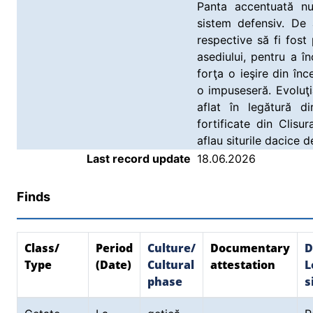
Panta accentuată nu
sistem defensiv. De 
respective să fi fost
asediului, pentru a în
forţa o ieşire din înc
o impuseseră. Evoluţia
aflat în legătură d
fortificate din Clisu
aflau siturile dacice d
Last record update
18.06.2026
Finds
Class/
Period
Culture/
Documentary
D
Type
(Date)
Cultural
attestation
L
phase
s