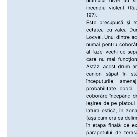
ultimului nivel au 
incendiu violent (Ru
197).
Este presupusă şi e
cetatea cu valea Dună
Locvei. Unul dintre ac
numai pentru coborât
al fazei vechi ce sep
care nu mai funcţion
Astăzi acest drum ar
canion săpat în stâ
începuturile amen
probabilitate epoci
coborâre începând de
Ieşirea de pe platou
latura estică, în zon
(aşa cum era ea delimi
în etapa finală de ex
parapetului de teras