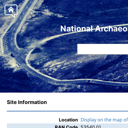
National Archaeo
Site Information
Display on the map o
Location
RAN Code
53540.01