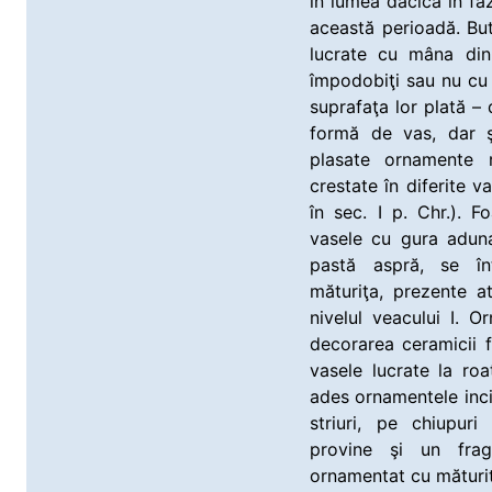
în lumea dacică în faz
această perioadă. Bu
lucrate cu mâna din 
împodobiţi sau nu cu
suprafaţa lor plată –
formă de vas, dar ş
plasate ornamente r
crestate în diferite va
în sec. I p. Chr.). 
vasele cu gura aduna
pastă aspră, se în
măturiţa, prezente at
nivelul veacului I. Or
decorarea ceramicii f
vasele lucrate la roa
ades ornamentele inciz
striuri, pe chiupuri
provine şi un frag
ornamentat cu mături