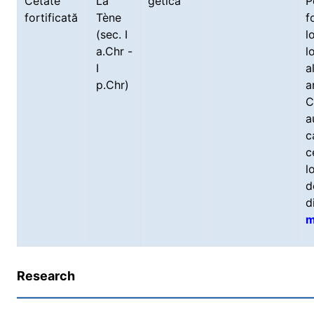
Cetate
La
getică
P
fortificată
Tène
f
(sec. I
l
a.Chr -
l
I
a
p.Chr)
a
C
a
c
c
l
d
d
m
Research