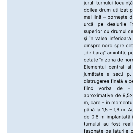
jurul turnului-locuinţ
doilea drum utilizat 
mai lină – porneşte di
urcă pe dealurile î
superior cu drumul c
şi în valea inferioar
dinspre nord spre cet
„de baraj” amintită, p
cetate în zona de nord-
Elementul central al 
jumătate a sec.I p.
distrugerea finală a ce
fiind vorba de – 
aproximative de 9,5×
m, care – în momentul 
până la 1,5 – 1,6 m. A
de 0,8 m implantată în
turnului au fost real
fasonate pe laturile 