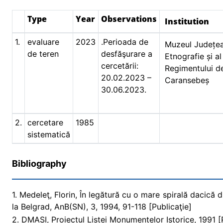
Type
Year
Observations
Institution
1.
evaluare
2023
.Perioada de
Muzeul Județe
de teren
desfăşurare a
Etnografie și al
cercetării:
Regimentului d
20.02.2023 –
Caransebeș
30.06.2023.
2.
cercetare
1985
sistematică
Bibliography
1. Medeleţ, Florin, În legătură cu o mare spirală dacică 
la Belgrad, AnB(SN), 3, 1994, 91-118 [Publicaţie]
2. DMASI, Proiectul Listei Monumentelor Istorice, 1991 [