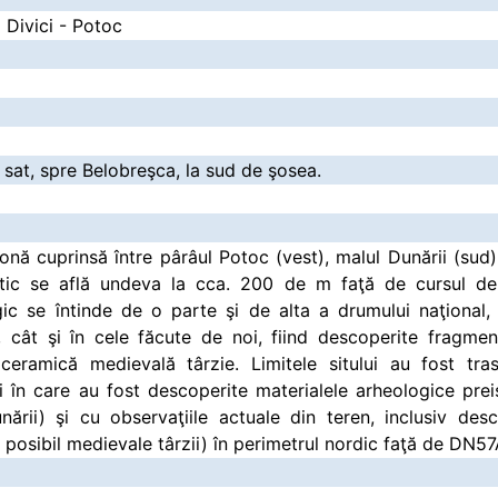
a Divici - Potoc
e sat, spre Belobreşca, la sud de şosea.
onă cuprinsă între pârâul Potoc (vest), malul Dunării (sud),
stic se află undeva la cca. 200 de m faţă de cursul de
gic se întinde de o parte şi de alta a drumului naţional, 
 cât şi în cele făcute de noi, fiind descoperite fragmen
ceramică medievală târzie. Limitele sitului au fost tra
i în care au fost descoperite materialele arheologice prei
ării) şi cu observaţiile actuale din teren, inclusiv des
şi posibil medievale târzii) în perimetrul nordic faţă de DN57