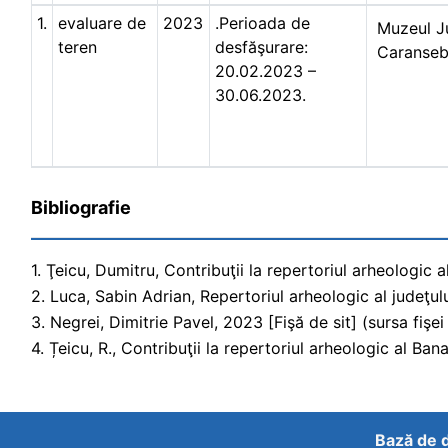
1.
evaluare de
2023
.Perioada de
Muzeul Ju
teren
desfăşurare:
Caranse
20.02.2023 –
30.06.2023.
Bibliografie
1. Ţeicu, Dumitru, Contribuţii la repertoriul arheologic 
2. Luca, Sabin Adrian, Repertoriul arheologic al judeţul
3. Negrei, Dimitrie Pavel, 2023 [Fişă de sit] (sursa fişei 
4. Țeicu, R., Contribuţii la repertoriul arheologic al Ban
Bază de d