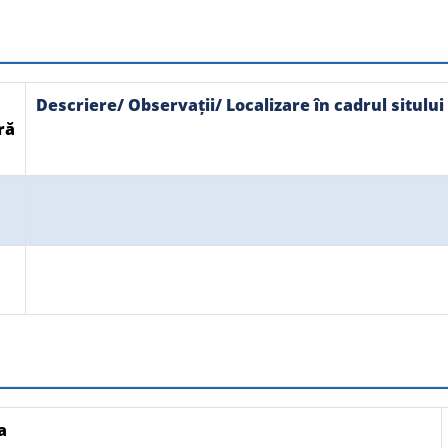
Descriere/ Observații/ Localizare în cadrul sitului
ră
a