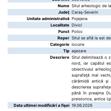
Nume
Situl arheologic de l
Județ
Caraş-Severin
Unitate administrativă
Pojejena
Localitate
Divici
Punct
Potoc
Reper
Situl se află la est d
Categorie
locuire
Tip
aşezare
Descriere
Situl delimitează o z
nord, iar capătul e
obiectivului arheolo
suprafaţă mai vechi,
cărămidă antică şi 
descrierea suprafeţe
până în preajma Dun
preistorice, antice (
Data ultimei modificări a fişei
19.06.2026