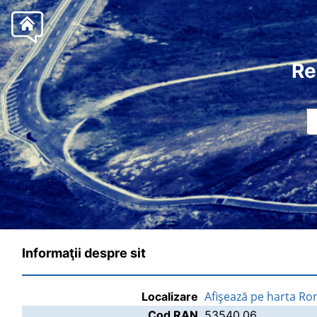
Re
Informaţii despre sit
Afişează pe harta Ro
Localizare
Cod RAN
53540.06