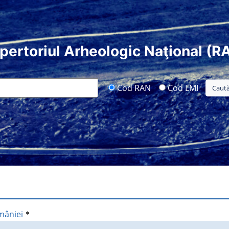
pertoriul Arheologic Naţional (R
Cod RAN
Cod LMI
mâniei
*