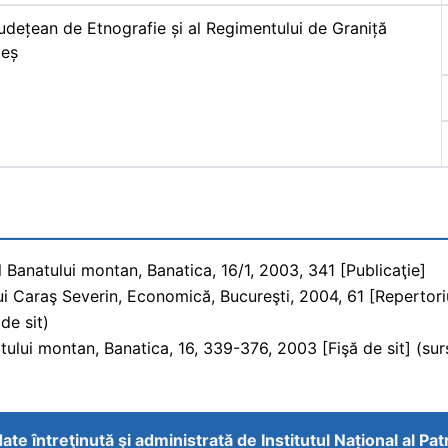
dețean de Etnografie și al Regimentului de Graniță
beș
al Banatului montan, Banatica, 16/1, 2003, 341 [Publicaţie]
ui Caraş Severin, Economică, Bucureşti, 2004, 61 [Repertoriu]
de sit)
atului montan, Banatica, 16, 339-376, 2003 [Fişă de sit] (surs
ate întreţinută şi administrată de
Institutul Național al Pa