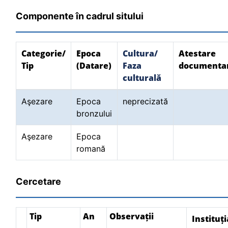
Componente în cadrul sitului
Categorie/
Epoca
Cultura/
Atestare
Tip
(Datare)
Faza
documenta
culturală
Aşezare
Epoca
neprecizată
bronzului
Aşezare
Epoca
romană
Cercetare
Tip
An
Observații
Instituți