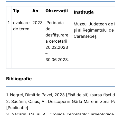
Tip
An
Observații
Instituția
1.
evaluare
2023
.Perioada
Muzeul Județean de 
de teren
de
și al Regimentului de
desfăşurare
Caransebeș
a cercetării
20.02.2023
–
30.06.2023.
Bibliografie
1. Negrei, Dimitrie Pavel, 2023 [Fişă de sit] (sursa fişei d
2. Săcărin, Caius, A., Descoperiri Gârla Mare în zona Po
[Publicaţie]
3. Săcărin, Caius, A., Cronica cercetărilor arheologi