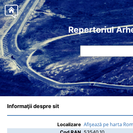
Repertoriul Arh
Informaţii despre sit
Afişează pe harta Rom
Localizare
Cod RAN
53540.10