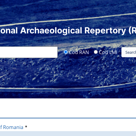
ional Archaeological Repertory (
Cod RAN
Cod LMI
of Romania
*