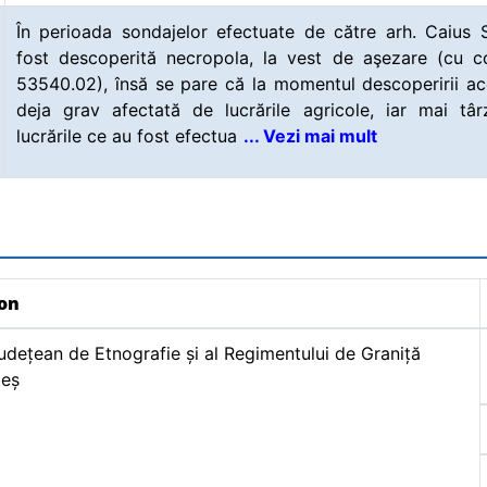
În perioada sondajelor efectuate de către arh. Caius S
fost descoperită necropola, la vest de aşezare (cu 
53540.02), însă se pare că la momentul descoperirii ac
deja grav afectată de lucrările agricole, iar mai târ
lucrările ce au fost efectua
... Vezi mai mult
ion
dețean de Etnografie și al Regimentului de Graniță
beș