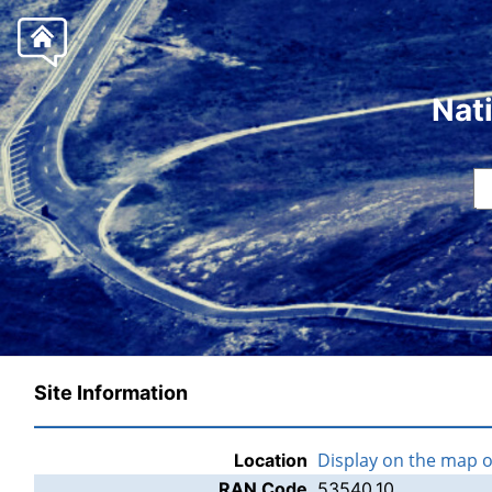
Nat
Site Information
Display on the map 
Location
RAN Code
53540.10