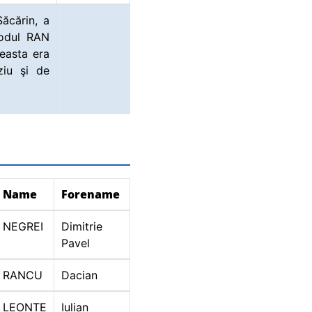
ăcărin, a
codul RAN
easta era
ziu şi de
Name
Forename
NEGREI
Dimitrie
Pavel
RANCU
Dacian
LEONTE
Iulian