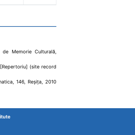
l de Memorie Culturală,
[Repertoriu] (site record
natica, 146, Reșița, 2010
itute