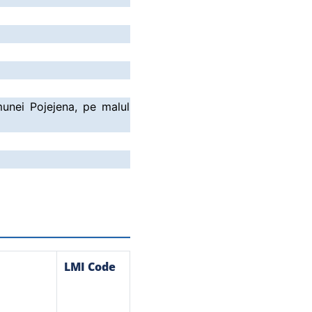
munei Pojejena, pe malul
LMI Code