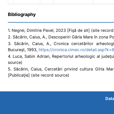
Bibliography
1. Negrei, Dimitrie Pavel, 2023 [Fişă de sit] (site recor
2. Săcărin, Caius, A., Descoperiri Gârla Mare în zona Por
3. Săcărin, Caius, A., Cronica cercetărilor arheol
Bucureşt, 1993,
https://cronica.cimec.ro/detail.asp?k=
4. Luca, Sabin Adrian, Repertoriul arheologic al judeţ
source)
5. Săcărin, Caius, Cercetări privind cultura Gîrla Mar
[Publicaţie] (site record source)
Data