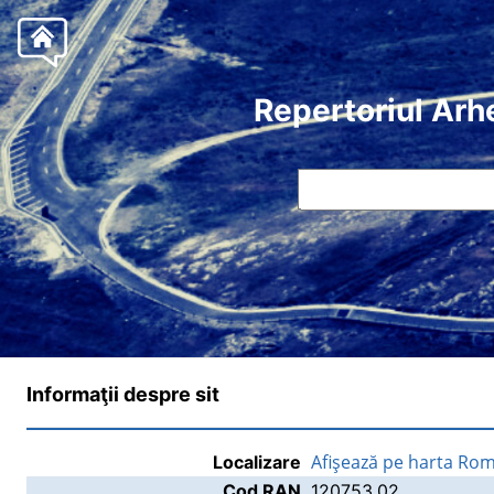
Repertoriul Arh
Informaţii despre sit
Afişează pe harta Rom
Localizare
Cod RAN
120753.02