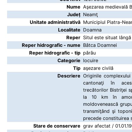
Nume
Aşezarea medievală 
Județ
Neamţ
Unitate administrativă
Municipiul Piatra-Ne
Localitate
Doamna
Reper
Situl este situat lâng
Reper hidrografic - nume
Bâtca Doamnei
Reper hidrografic - tip
pârâu
Categorie
locuire
Tip
aşezare civilă
Descriere
Originile complexulu
cantonaţi în ace
trecătorilor Bistriţei 
la 10 km în amon
moldovenească grupul
transmiţând şi topon
precede constituirea 
Stare de conservare
grav afectat / 01.01.1