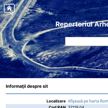
Repertoriul Arh
Informaţii despre sit
Afişează pe harta Rom
Localizare
Cod RAN
37119.04