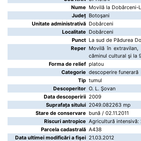
Nume
Movilă la Dobârceni-
Județ
Botoşani
Unitate administrativă
Dobârceni
Localitate
Dobârceni
Punct
La sud de Pădurea Do
Reper
Movilă în extravilan
căminul cultural şi la
Forma de relief
platou
Categorie
descoperire funerară
Tip
tumul
Descoperitor
O. L. Şovan
Data descoperirii
2009
Suprafața sitului
2049.082263 mp
Stare de conservare
bună / 02.11.2011
Riscuri antropice
Agricultură intensivă: 
Parcela cadastrală
A438
Data ultimei modificări a fişei
21.03.2012