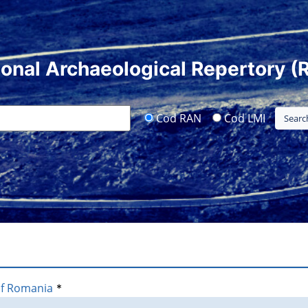
ional Archaeological Repertory (
Cod RAN
Cod LMI
of Romania
*