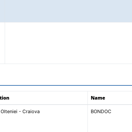
tion
Name
Olteniei - Craiova
BONDOC