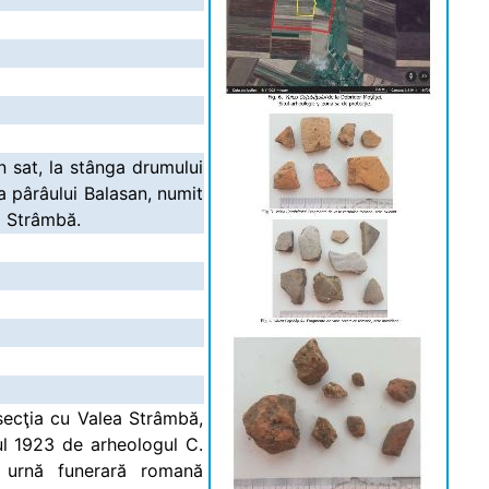
in sat, la stânga drumului
 pârâului Balasan, numit
a Strâmbă.
rsecţia cu Valea Strâmbă,
ul 1923 de arheologul C.
 o urnă funerară romană