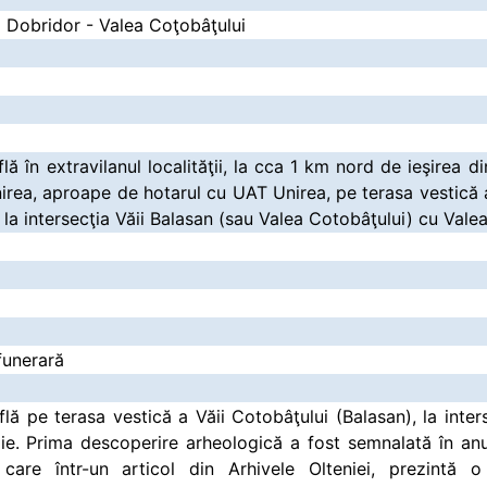
a Dobridor - Valea Coţobâţului
flă în extravilanul localităţii, la cca 1 km nord de ieşirea d
rea, aproape de hotarul cu UAT Unirea, pe terasa vestică a
 la intersecţia Văii Balasan (sau Valea Cotobâţului) cu Vale
funerară
flă pe terasa vestică a Văii Cotobâţului (Balasan), la inte
ie. Prima descoperire arheologică a fost semnalată în an
 care într-un articol din Arhivele Olteniei, prezintă