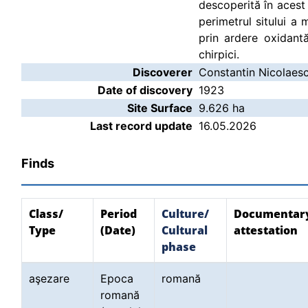
descoperită în acest 
perimetrul sitului a
prin ardere oxidantă
chirpici.
Discoverer
Constantin Nicolaes
Date of discovery
1923
Site Surface
9.626 ha
Last record update
16.05.2026
Finds
Class/
Period
Culture/
Documentar
Type
(Date)
Cultural
attestation
phase
aşezare
Epoca
romană
romană