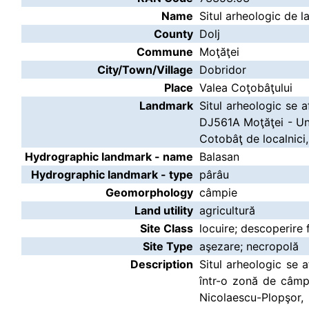
Name
Situl arheologic de l
County
Dolj
Commune
Moţăţei
City/Town/Village
Dobridor
Place
Valea Coţobâţului
Landmark
Situl arheologic se a
DJ561A Moţăţei - Uni
Cotobâţ de localnici,
Hydrographic landmark - name
Balasan
Hydrographic landmark - type
pârâu
Geomorphology
câmpie
Land utility
agricultură
Site Class
locuire; descoperire 
Site Type
aşezare; necropolă
Description
Situl arheologic se a
într-o zonă de câmp
Nicolaescu-Plopşor,