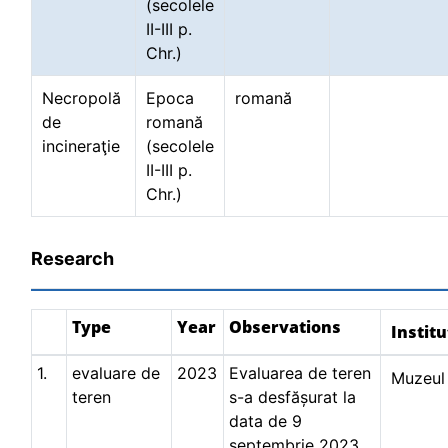
(secolele
II-III p.
Chr.)
Necropolă
Epoca
romană
de
romană
incineraţie
(secolele
II-III p.
Chr.)
Research
Type
Year
Observations
Institu
1.
evaluare de
2023
Evaluarea de teren
Muzeul 
teren
s-a desfășurat la
data de 9
septembrie 2023.