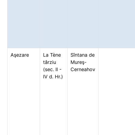
Aşezare
La Tène
Sîntana de
târziu
Mureş-
(sec. II -
Cerneahov
IV d. Hr.)