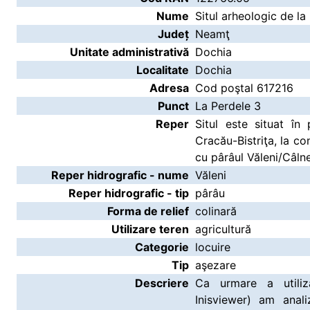
Nume
Situl arheologic de la
Județ
Neamţ
Unitate administrativă
Dochia
Localitate
Dochia
Adresa
Cod poştal 617216
Punct
La Perdele 3
Reper
Situl este situat în
Cracău-Bistriţa, la c
cu pârâul Văleni/Câlne
Reper hidrografic - nume
Văleni
Reper hidrografic - tip
pârâu
Forma de relief
colinară
Utilizare teren
agricultură
Categorie
locuire
Tip
aşezare
Descriere
Ca urmare a utiliză
Inisviewer) am anali