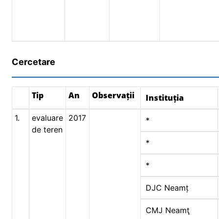
Cercetare
Tip
An
Observații
Instituția
1.
evaluare
2017
*
de teren
*
*
DJC Neamț
CMJ Neamţ