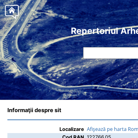
Repertoriul Arh
Informaţii despre sit
Afişează pe harta Rom
Localizare
Cod RAN
122766.05