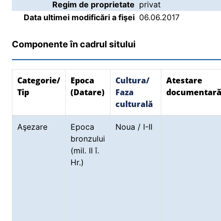
Regim de proprietate
privat
Data ultimei modificări a fişei
06.06.2017
Componente în cadrul sitului
Categorie/
Epoca
Cultura/
Atestare
Tip
(Datare)
Faza
documentar
culturală
Aşezare
Epoca
Noua / I-II
bronzului
(mil. II î.
Hr.)