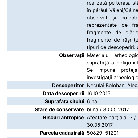
realizată pe terasa s
în pârâul Văleni/Câln
observat şi colect
reprezentate de fr
fragmente de olări
fragmente de râşniţ
tipuri de descoperiri:
Observații
Materialul arheolog
suprafaţă a poligonul
Se impune proteja
investigaţii arheologic
Descoperitor
Neculai Bolohan, Alex
Data descoperirii
16.10.2015
Suprafața sitului
6 ha
Stare de conservare
bună / 30.05.2017
Riscuri antropice
Afectare parţială: 3 /
30.05.2017
Parcela cadastrală
50829, 51201