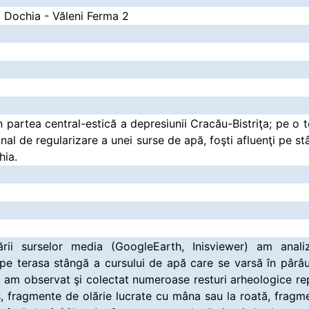
a Dochia - Văleni Ferma 2
n partea central-estică a depresiunii Cracău-Bistriţa; pe o t
anal de regularizare a unei surse de apă, foşti afluenţi pe st
hia.
rii surselor media (GoogleEarth, Inisviewer) am anali
ă pe terasa stângă a cursului de apă care se varsă în pârâ
, am observat şi colectat numeroase resturi arheologice r
ars, fragmente de olărie lucrate cu mâna sau la roată, frag