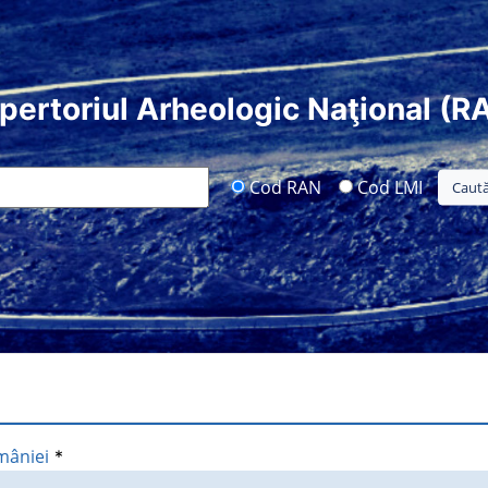
pertoriul Arheologic Naţional (R
Cod RAN
Cod LMI
mâniei
*