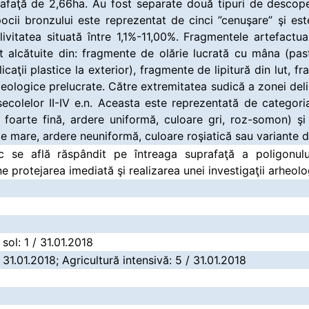
rafaţă de 2,66ha. Au fost separate două tipuri de descoper
ocii bronzului este reprezentat de cinci ”cenuşare” şi est
livitatea situată între 1,1%-11,00%. Fragmentele artefactu
nt alcătuite din: fragmente de olărie lucrată cu mâna (p
plicaţii plastice la exterior), fragmente de lipitură din lut,
eologice prelucrate. Către extremitatea sudică a zonei delim
secolelor II-IV e.n. Aceasta este reprezentată de categori
 foarte fină, ardere uniformă, culoare gri, roz-somon) ş
ie mare, ardere neuniformă, culoare roşiatică sau variante 
ic se află răspândit pe întreaga suprafaţă a poligonulu
e protejarea imediată şi realizarea unei investigaţii arheolo
sol: 1 / 31.01.2018
 31.01.2018; Agricultură intensivă: 5 / 31.01.2018