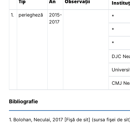
Tip
An
Observații
Instituț
1.
periegheză
2015-
*
2017
*
*
DJC Ne
Universi
CMJ Ne
Bibliografie
1. Bolohan, Neculai, 2017 [Fişă de sit] (sursa fişei de sit