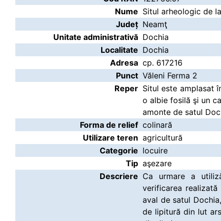
Nume
Situl arheologic de l
Județ
Neamţ
Unitate administrativă
Dochia
Localitate
Dochia
Adresa
cp. 617216
Punct
Văleni Ferma 2
Reper
Situl este amplasat î
o albie fosilă şi un c
amonte de satul Doc
Forma de relief
colinară
Utilizare teren
agricultură
Categorie
locuire
Tip
aşezare
Descriere
Ca urmare a utiliză
verificarea realizat
aval de satul Dochia
de lipitură din lut 