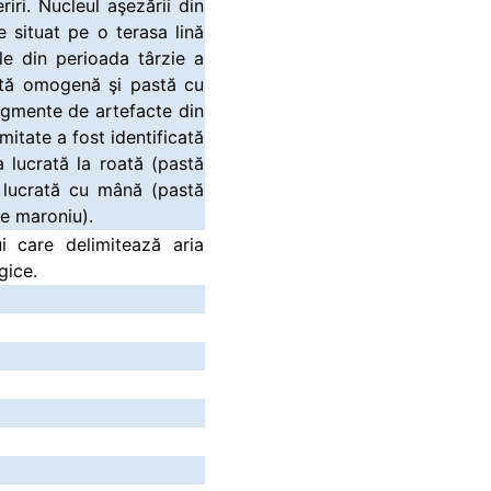
iri. Nucleul aşezării din
e situat pe o terasa lină
ale din perioada târzie a
astă omogenă şi pastă cu
 fragmente de artefacte din
itate a fost identificată
a lucrată la roată (pastă
i lucrată cu mână (pastă
de maroniu).
i care delimitează aria
gice.