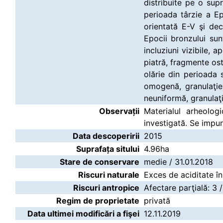
distribuite pe o sup
perioada târzie a Ep
orientată E-V şi dec
Epocii bronzului su
incluziuni vizibile, a
piatră, fragmente ost
olărie din perioada 
omogenă, granulaţie
neuniformă, granulaţ
Observații
Materialul arheolog
investigată. Se impun
Data descoperirii
2015
Suprafața sitului
4.96ha
Stare de conservare
medie / 31.01.2018
Riscuri naturale
Exces de aciditate în 
Riscuri antropice
Afectare parţială: 3 /
Regim de proprietate
privată
Data ultimei modificări a fişei
12.11.2019