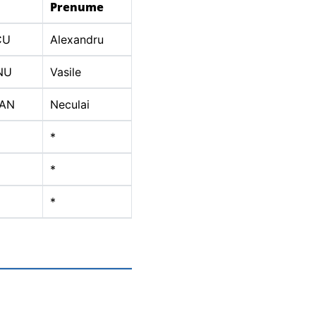
Prenume
CU
Alexandru
NU
Vasile
AN
Neculai
*
*
*