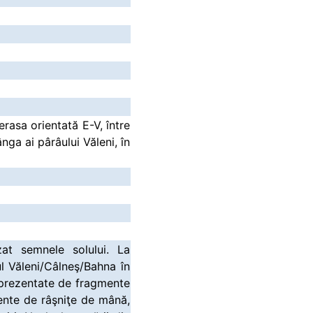
erasa orientată E-V, între
ânga ai pârâului Văleni, în
zat semnele solului. La
ul Văleni/Câlneş/Bahna în
eprezentate de fragmente
mente de râşniţe de mână,