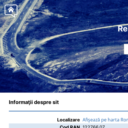
Re
Informaţii despre sit
Afişează pe harta Ro
Localizare
Cod RAN
122766.07