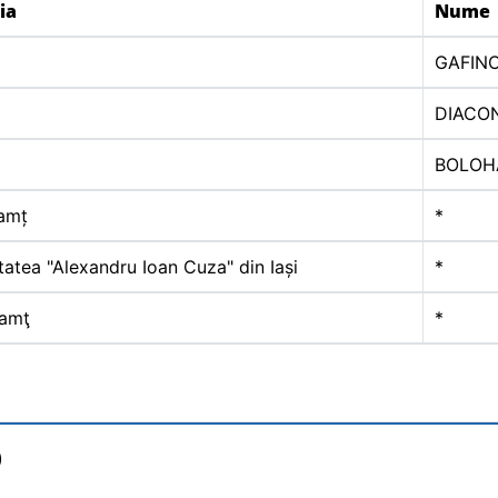
ia
Nume
GAFIN
DIACO
BOLOH
amț
*
tatea "Alexandru Ioan Cuza" din Iași
*
amţ
*
)