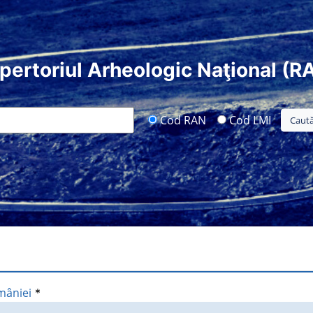
pertoriul Arheologic Naţional (R
Cod RAN
Cod LMI
mâniei
*