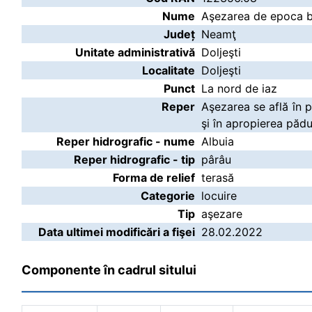
Nume
Aşezarea de epoca br
Județ
Neamţ
Unitate administrativă
Doljeşti
Localitate
Doljeşti
Punct
La nord de iaz
Reper
Aşezarea se află în p
şi în apropierea pădur
Reper hidrografic - nume
Albuia
Reper hidrografic - tip
pârâu
Forma de relief
terasă
Categorie
locuire
Tip
aşezare
Data ultimei modificări a fişei
28.02.2022
Componente în cadrul sitului