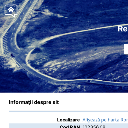
Re
Informaţii despre sit
Afişează pe harta Ro
Localizare
Cod RAN
122356.08