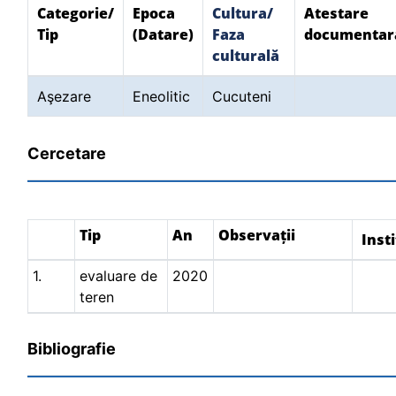
Categorie/
Epoca
Cultura/
Atestare
Tip
(Datare)
Faza
documentar
culturală
Aşezare
Eneolitic
Cucuteni
Cercetare
Tip
An
Observații
Insti
1.
evaluare de
2020
teren
Bibliografie