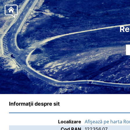
Re
Informaţii despre sit
Afişează pe harta R
Localizare
Cod RAN
122356.07