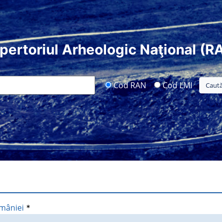
pertoriul Arheologic Naţional (R
Cod RAN
Cod LMI
omâniei
*