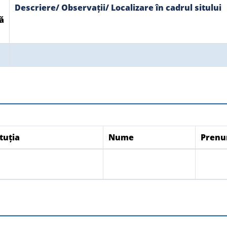
Descriere/ Observații/ Localizare în cadrul sitului
ă
tuția
Nume
Pren