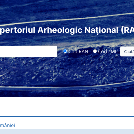
pertoriul Arheologic Naţional (R
Cod RAN
Cod LMI
omâniei