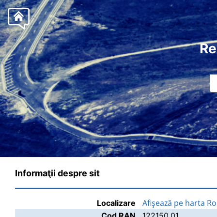
Re
Informaţii despre sit
Afişează pe harta R
Localizare
Cod RAN
122150.01