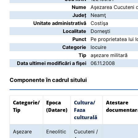
Nume
Aşezarea Cucuteni de
Județ
Neamţ
Unitate administrativă
Costişa
Localitate
Dorneşti
Punct
Pe proprietatea lui I
Categorie
locuire
Tip
aşezare militară
Data ultimei modificări a fişei
06.11.2008
Componente în cadrul sitului
Categorie/
Epoca
Cultura/
Atestare
Tip
(Datare)
Faza
documentar
culturală
Aşezare
Eneolitic
Cucuteni /