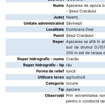
Nume
Aşezarea de epoca br
- Şesul Cracăului
Județ
Neamţ
Unitate administrativă
Săvineşti
Localitate
Dumbrava Deal
Punct
Şesul Cracăului
Reper
Aşezarea se află în al
sud de drumul DJ157 
200 m est de terasa d
Reper hidrografic - nume
Cracău
Reper hidrografic - tip
râu
Forma de relief
luncă
Utilizare teren
agricultură
Categorie
locuire
Tip
aşezare
Observații
Prin extremitatea no
pentru o conductă de 