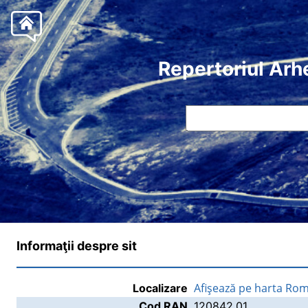
Repertoriul Arh
Informaţii despre sit
Afişează pe harta Rom
Localizare
Cod RAN
120842.01