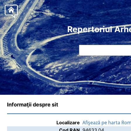
Repertoriul Arh
Informaţii despre sit
Afişează pe harta Rom
Localizare
Cod RAN
94633.04