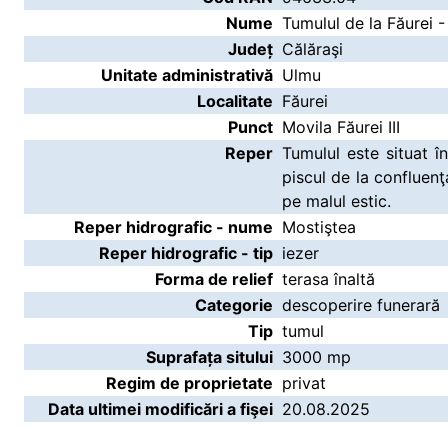
Nume
Tumulul de la Făurei - 
Județ
Călăraşi
Unitate administrativă
Ulmu
Localitate
Făurei
Punct
Movila Făurei III
Reper
Tumulul este situat î
piscul de la confluenţ
pe malul estic.
Reper hidrografic - nume
Mostiştea
Reper hidrografic - tip
iezer
Forma de relief
terasa înaltă
Categorie
descoperire funerară
Tip
tumul
Suprafața sitului
3000 mp
Regim de proprietate
privat
Data ultimei modificări a fişei
20.08.2025