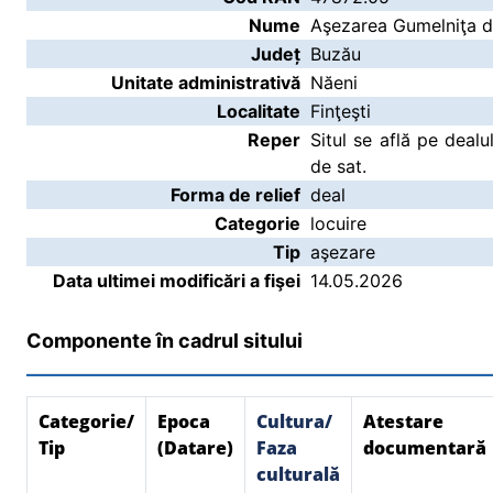
Nume
Aşezarea Gumelniţa de
Județ
Buzău
Unitate administrativă
Năeni
Localitate
Finţeşti
Reper
Situl se află pe deal
de sat.
Forma de relief
deal
Categorie
locuire
Tip
aşezare
Data ultimei modificări a fişei
14.05.2026
Componente în cadrul sitului
Categorie/
Epoca
Cultura/
Atestare
Tip
(Datare)
Faza
documentară
culturală