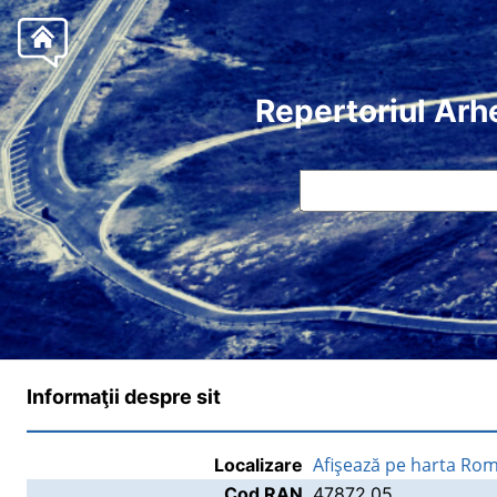
Repertoriul Arh
Informaţii despre sit
Afişează pe harta Rom
Localizare
Cod RAN
47872.05