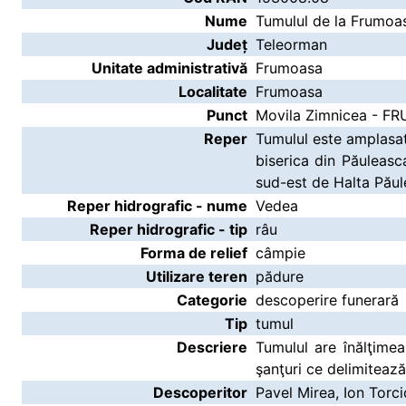
Nume
Tumulul de la Frumoa
Județ
Teleorman
Unitate administrativă
Frumoasa
Localitate
Frumoasa
Punct
Movila Zimnicea - F
Reper
Tumulul este amplasat 
biserica din Păuleas
sud-est de Halta Păul
Reper hidrografic - nume
Vedea
Reper hidrografic - tip
râu
Forma de relief
câmpie
Utilizare teren
pădure
Categorie
descoperire funerară
Tip
tumul
Descriere
Tumulul are înălţime
şanţuri ce delimitează
Descoperitor
Pavel Mirea, Ion Torci