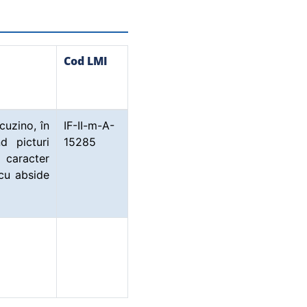
Cod LMI
cuzino, în
IF-II-m-A-
d picturi
15285
 caracter
 cu abside