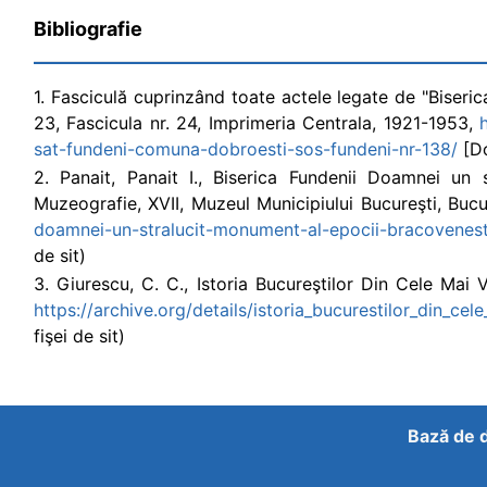
Bibliografie
1. Fasciculă cuprinzând toate actele legate de "Biseri
23, Fascicula nr. 24, Imprimeria Centrala, 1921-1953,
sat-fundeni-comuna-dobroesti-sos-fundeni-nr-138/
[Do
2. Panait, Panait I., Biserica Fundenii Doamnei un 
Muzeografie, XVII, Muzeul Municipiului Bucureşti, Buc
doamnei-un-stralucit-monument-al-epocii-bracovenesti
de sit)
3. Giurescu, C. C., Istoria Bucureştilor Din Cele Mai V
https://archive.org/details/istoria_bucurestilor_din_c
fişei de sit)
Bază de d