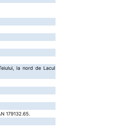
Teiului, la nord de Lacul
 RAN 179132.65.