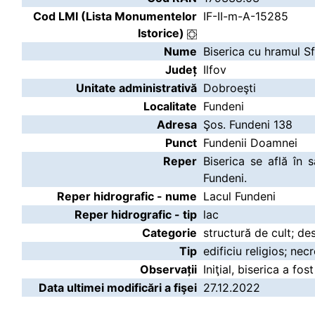
Cod LMI (Lista Monumentelor
IF-II-m-A-15285
Istorice)
Nume
Biserica cu hramul S
Județ
Ilfov
Unitate administrativă
Dobroeşti
Localitate
Fundeni
Adresa
Şos. Fundeni 138
Punct
Fundenii Doamnei
Reper
Biserica se află în s
Fundeni.
Reper hidrografic - nume
Lacul Fundeni
Reper hidrografic - tip
lac
Categorie
structură de cult; de
Tip
edificiu religios; nec
Observații
Iniţial, biserica a fo
Data ultimei modificări a fişei
27.12.2022