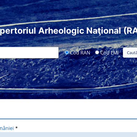
pertoriul Arheologic Naţional (R
Cod RAN
Cod LMI
mâniei
*