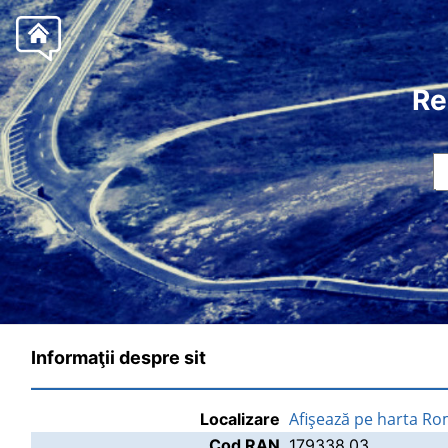
Re
Informaţii despre sit
Afişează pe harta Ro
Localizare
Cod RAN
179338.03