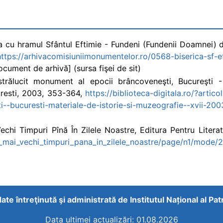
ca cu hramul Sfântul Eftimie - Fundeni (Fundenii Doamnei) d
https://arhivacomisiuniimonumentelor.ro/0568-biserica-sf-e
cument de arhivă] (sursa fişei de sit)
strălucit monument al epocii brâncoveneşti, Bucureşti -
uresti, 2003, 353-364,
https://biblioteca-digitala.ro/?artic
--bucuresti-materiale-de-istorie-si-muzeografie--xvii-200
echi Timpuri Pînă În Zilele Noastre, Editura Pentru Literat
ele_mai_vechi_timpuri_pana_in_zilele_noastre/page/n1/mode/
ate întreţinută şi administrată de
Institutul Național al Pa
Data ultimei actualizări: 01.08.2026